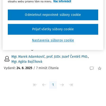
obsahu webu priamo Vám na mieru.
Viac informácií
ČLÁNKY
Správa z panelovej diskusie s názvom
Odmietnut nepovinné súbory cookie
Využitie práva v boji proti dezinformáciám
Dňa 5. novembra 2024 sa v priestoroch Právnickej fakulty
Prijať všetky súbory cookie
Univerzity Komenského v Bratislave (ďalej len Praf UK)
uskutočnila interdisciplinárna panelová diskusia na
Nastavenia súborov cookie
tému Využitie práva v boji proti dezinformáciám.
Diskusia bola organizovaná Katedrou ...
Mgr. Marek Adamkovič
,
prof. JUDr. Jozef Čentéš PhD.
,
Mgr. Agáta Bajčíková
Vydané:
24. 6. 2025
/
7 minút čítania
1