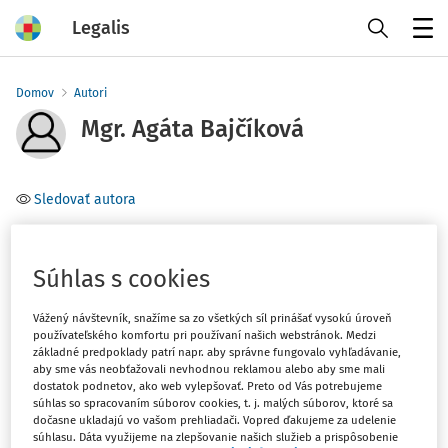
Legalis
Menu
Domov
Autori
Mgr. Agáta Bajčíková
Sledovať autora
Téma
Súhlas s cookies
Filter
Vážený návštevník, snažíme sa zo všetkých síl prinášať vysokú úroveň
používateľského komfortu pri používaní našich webstránok. Medzi
základné predpoklady patrí napr. aby správne fungovalo vyhľadávanie,
1
Počet vyhľadaných dokumentov:
aby sme vás neobťažovali nevhodnou reklamou alebo aby sme mali
dostatok podnetov, ako web vylepšovať. Preto od Vás potrebujeme
Zoradiť podľa
:
súhlas so spracovaním súborov cookies, t. j. malých súborov, ktoré sa
dočasne ukladajú vo vašom prehliadači. Vopred ďakujeme za udelenie
Najnovšie
Najstaršie
súhlasu. Dáta využijeme na zlepšovanie našich služieb a prispôsobenie