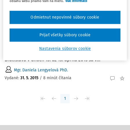
obsahu webu priamo Vám na mieru.
Viac informácií
ČLÁNKY
Správa z medzinárodnej konferencie
Odmietnut nepovinné súbory cookie
Systémy ochrany ľudských práv: európske
a ázijské
Prijať všetky súbory cookie
Správa z medzinárodnej konferencie Systémy ochrany
ľudských práv: európske a ázijské Mgr. Daniela
Nastavenia súborov cookie
Lengyelová PhD. Úrad Slovenskej akadémie vied,
Bratislava V dňoch 13. až 15. apríla 2015 sa v...
Mgr. Daniela Lengyelová PhD.
Vydané:
31. 5. 2015
/
8 minút čítania
1