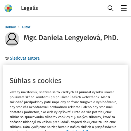
Legalis
Menu
Domov
Autori
Mgr. Daniela Lengyelová, PhD.
Sledovať autora
Téma
Súhlas s cookies
Filter
Vážený návštevník, snažíme sa zo všetkých síl prinášať vysokú úroveň
používateľského komfortu pri používaní našich webstránok. Medzi
základné predpoklady patrí napr. aby správne fungovalo vyhľadávanie,
1
Počet vyhľadaných dokumentov:
aby sme vás neobťažovali nevhodnou reklamou alebo aby sme mali
dostatok podnetov, ako web vylepšovať. Preto od Vás potrebujeme
Zoradiť podľa
:
súhlas so spracovaním súborov cookies, t. j. malých súborov, ktoré sa
dočasne ukladajú vo vašom prehliadači. Vopred ďakujeme za udelenie
Najnovšie
Najstaršie
súhlasu. Dáta využijeme na zlepšovanie našich služieb a prispôsobenie