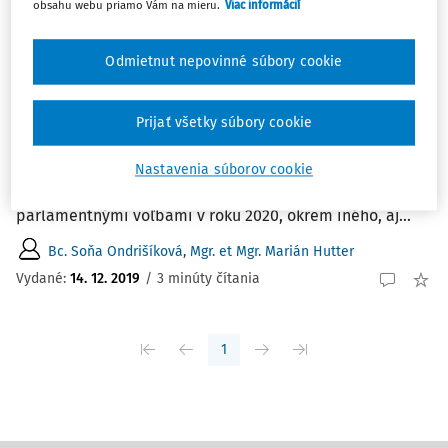
obsahu webu priamo Vám na mieru.
Viac informácií
Najnovšie
Najstaršie
Odmietnut nepovinné súbory cookie
ČLÁNKY
Zahraničné doklady o vzdelaní budú
uznávané jednotne
Prijať všetky súbory cookie
Proces uznávania zhody dosiahnutého vzdelania sa
predĺži na jeden mesiac Národná rada SR prijala, na
Nastavenia súborov cookie
jednom zo svojich posledných riadnych zasadnutí pred
parlamentnými voľbami v roku 2020, okrem iného, aj...
Bc. Soňa Ondrišíková
,
Mgr. et Mgr. Marián Hutter
Vydané:
14. 12. 2019
/
3 minúty čítania
1