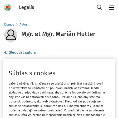
Legalis
Menu
Domov
Autori
Mgr. et Mgr. Marián Hutter
Sledovať autora
Téma
(1)
Súhlas s cookies
Ústavné právo
Vážený návštevník, snažíme sa zo všetkých síl prinášať vysokú úroveň
Filter
používateľského komfortu pri používaní našich webstránok. Medzi
základné predpoklady patrí napr. aby správne fungovalo vyhľadávanie,
aby sme vás neobťažovali nevhodnou reklamou alebo aby sme mali
dostatok podnetov, ako web vylepšovať. Preto od Vás potrebujeme
1
Počet vyhľadaných dokumentov:
súhlas so spracovaním súborov cookies, t. j. malých súborov, ktoré sa
dočasne ukladajú vo vašom prehliadači. Vopred ďakujeme za udelenie
Zoradiť podľa
:
súhlasu. Dáta využijeme na zlepšovanie našich služieb a prispôsobenie