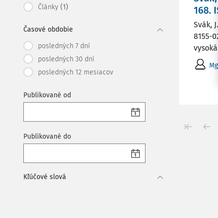
(1)
Články
168. 
Svák, J
Časové obdobie
8155-0
posledných 7 dní
vysoká
posledných 30 dní
Mg
posledných 12 mesiacov
Publikované od
Publikované do
Kľúčové slová