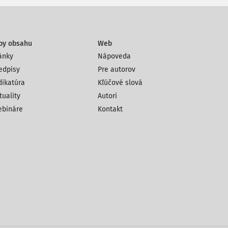
py obsahu
Web
ánky
Nápoveda
edpisy
Pre autorov
dikatúra
Kľúčové slová
tuality
Autori
bináre
Kontakt