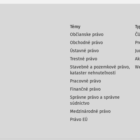
Témy
Ty
Občianske právo
Čl
Obchodné právo
Pr
Ústavné právo
Ju
Trestné právo
Ak
Stavebné a pozemkové právo,
We
kataster nehnuteľností
Pracovné právo
Finančné právo
Správne právo a správne
súdnictvo
Medzinárodné právo
Právo EÚ