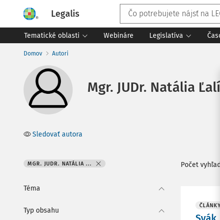
Legalis
Tematické oblasti
Webináre
Legislatíva
Čas
Domov
Autori
Mgr. JUDr. Natália Ľal
Sledovať autora
MGR. JUDR. NATÁLIA ...
Počet vyhľa
Téma
ČLÁNK
Typ obsahu
Svák,