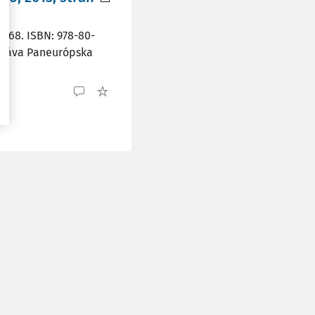
 168. ISBN: 978-80-
a práva Paneurópska
a