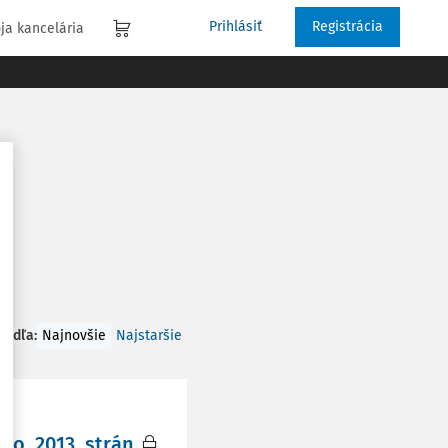
Prihlásiť
Registrácia
ja kancelária
 podľa
:
Najnovšie
Najstaršie
 o, 2013, strán