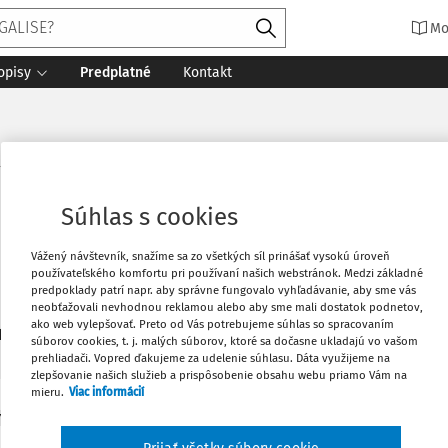
Mo
opisy
Predplatné
Kontakt
íková, PhD.
Súhlas s cookies
Vážený návštevník, snažíme sa zo všetkých síl prinášať vysokú úroveň
používateľského komfortu pri používaní našich webstránok. Medzi základné
predpoklady patrí napr. aby správne fungovalo vyhľadávanie, aby sme vás
neobťažovali nevhodnou reklamou alebo aby sme mali dostatok podnetov,
ako web vylepšovať. Preto od Vás potrebujeme súhlas so spracovaním
1
daných dokumentov:
Zoradiť
súborov cookies, t. j. malých súborov, ktoré sa dočasne ukladajú vo vašom
prehliadači. Vopred ďakujeme za udelenie súhlasu. Dáta využijeme na
zlepšovanie našich služieb a prispôsobenie obsahu webu priamo Vám na
mieru.
Viac informácií
Y
 J., Odporúčané právo. Bratislava: EUROKÓDEX, s.r.