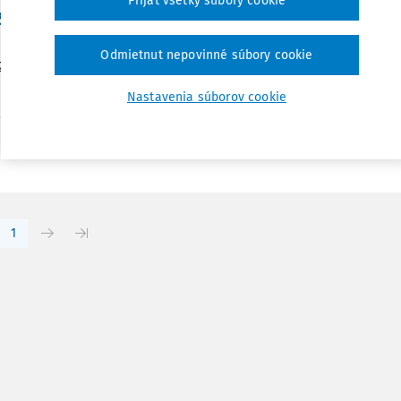
Prijať všetky súbory cookie
ISBN: 978-80-8155-022-5
., Odporúčané právo. Bratislava: EUROKÓDEX, s.r. o, 2013, strán
Odmietnut nepovinné súbory cookie
22-5 Mgr. et. Mgr. Natália Ľalíková interný doktorand, fakult
 škola Napísať recenziu alebo akýmkoľvek...
Nastavenia súborov cookie
Vydané:
30. 9. 2014
/
5 minút čítani
r. JUDr. Natália Ľalíková PhD.
1