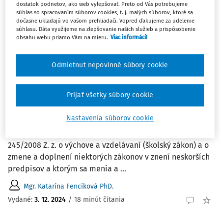
dostatok podnetov, ako web vylepšovať. Preto od Vás potrebujeme
súhlas so spracovaním súborov cookies, t. j. malých súborov, ktoré sa
dočasne ukladajú vo vašom prehliadači. Vopred ďakujeme za udelenie
2
Počet vyhľadaných dokumentov:
súhlasu. Dáta využijeme na zlepšovanie našich služieb a prispôsobenie
obsahu webu priamo Vám na mieru.
Viac informácií
Zoradiť podľa
:
Najnovšie
Najstaršie
Odmietnut nepovinné súbory cookie
ČLÁNKY
Nedokonalosti predĺženého rodičovského
Prijať všetky súbory cookie
príspevku
Nastavenia súborov cookie
Príspevok sa zaoberá nedostatkami spojenými s prijatím
zákona č. 181/2023 Z. z., ktorým sa dopĺňa zákon č.
245/2008 Z. z. o výchove a vzdelávaní (školský zákon) a o
zmene a doplnení niektorých zákonov v znení neskorších
predpisov a ktorým sa menia a ...
Mgr. Katarína Fenciková PhD.
Vydané:
3. 12. 2024
/
18 minút čítania