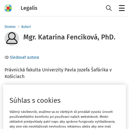
Legalis
Menu
Domov
Autori
Mgr. Katarína Fenciková, PhD.
Sledovať autora
Právnická fakulta Univerzity Pavla Jozefa Šafárika v
Košiciach
Téma
Súhlas s cookies
(1)
Občianske právo
(1)
Obchodné právo
Vážený návštevník, snažíme sa zo všetkých síl prinášať vysokú úroveň
používateľského komfortu pri používaní našich webstránok. Medzi
základné predpoklady patrí napr. aby správne fungovalo vyhľadávanie,
Filter
aby sme vás neobťažovali nevhodnou reklamou alebo aby sme mali