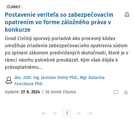
ČLÁNKY
Postavenie veriteľa so zabezpečovacím
opatrením vo forme záložného práva v
konkurze
Úvod Civilný sporový poriadok ako procesný kódex
umožňuje zriadenie zabezpečovacieho opatrenia súdom
po splnení zákonom predvídaných skutočností, ktoré je v
rámci návrhu potrebné preukázať. Kým však dôjde k
právoplatnému...
doc. JUDr. Ing. Jaroslav Dolný PhD.
,
Mgr. Katarína
Fenciková PhD.
Vydané:
27. 6. 2024
/
26 minút čítania
1