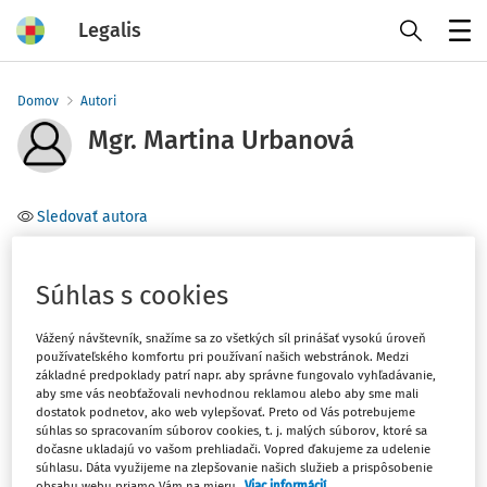
Legalis
Menu
Domov
Autori
Mgr. Martina Urbanová
Sledovať autora
Téma
Súhlas s cookies
Filter
Vážený návštevník, snažíme sa zo všetkých síl prinášať vysokú úroveň
používateľského komfortu pri používaní našich webstránok. Medzi
základné predpoklady patrí napr. aby správne fungovalo vyhľadávanie,
1
Počet vyhľadaných dokumentov:
aby sme vás neobťažovali nevhodnou reklamou alebo aby sme mali
dostatok podnetov, ako web vylepšovať. Preto od Vás potrebujeme
Zoradiť podľa
:
súhlas so spracovaním súborov cookies, t. j. malých súborov, ktoré sa
dočasne ukladajú vo vašom prehliadači. Vopred ďakujeme za udelenie
Najnovšie
Najstaršie
súhlasu. Dáta využijeme na zlepšovanie našich služieb a prispôsobenie
obsahu webu priamo Vám na mieru.
Viac informácií