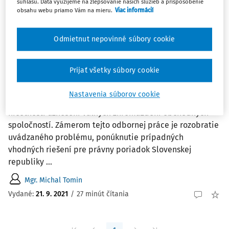
1
Počet vyhľadaných dokumentov:
súhlasu. Dáta využijeme na zlepšovanie našich služieb a prispôsobenie
obsahu webu priamo Vám na mieru.
Viac informácií
Zoradiť podľa
:
Najnovšie
Najstaršie
Odmietnut nepovinné súbory cookie
ČLÁNKY
Prijať všetky súbory cookie
Ničotnosť uznesenia valného
zhromaždenia obchodnej spoločnosti
Nastavenia súborov cookie
Predkladaná odborná práca sa venuje problematike
ničotnosti uznesení valných zhromaždení obchodných
spoločností. Zámerom tejto odbornej práce je rozobratie
uvádzaného problému, ponúknutie prípadných
vhodných riešení pre právny poriadok Slovenskej
republiky ...
Mgr. Michal Tomin
Vydané:
21. 9. 2021
/
27 minút čítania