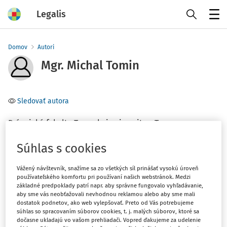
Legalis
Menu
Domov
Autori
Mgr. Michal Tomin
Sledovať autora
Právnická fakulta Trnavskej univerzity v Trnave
Súhlas s cookies
Téma
(1)
Obchodné právo
Vážený návštevník, snažíme sa zo všetkých síl prinášať vysokú úroveň
používateľského komfortu pri používaní našich webstránok. Medzi
základné predpoklady patrí napr. aby správne fungovalo vyhľadávanie,
Filter
aby sme vás neobťažovali nevhodnou reklamou alebo aby sme mali
dostatok podnetov, ako web vylepšovať. Preto od Vás potrebujeme
súhlas so spracovaním súborov cookies, t. j. malých súborov, ktoré sa
dočasne ukladajú vo vašom prehliadači. Vopred ďakujeme za udelenie