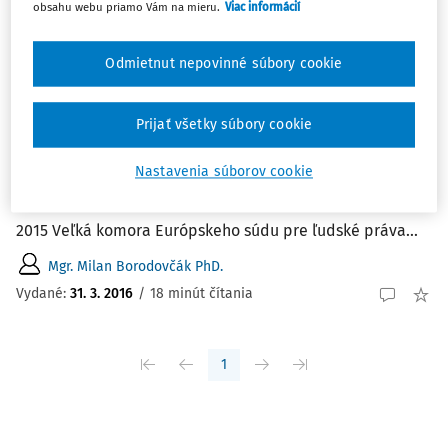
obsahu webu priamo Vám na mieru.
Viac informácií
ČLÁNKY
K rozsudku Veľkej komory Európskeho
Odmietnut nepovinné súbory cookie
súdu pre ľudské práva vo veci Couderc a
Hachette a Fillipacchi Associés proti
Prijať všetky súbory cookie
Francúzsku
K ROZSUDKU VELKEJ KOMORY EURÓPSKEHO SÚDU PRE
Nastavenia súborov cookie
LUDSKÉ PRÁVA VO VECI COUDERC A HACHETTE A
FILLIPACCHI ASSOCIÉS PROTI FRANCÚZSKU V novembri
2015 Veľká komora Európskeho súdu pre ľudské práva...
Mgr. Milan Borodovčák PhD.
Vydané:
31. 3. 2016
/
18 minút čítania
1