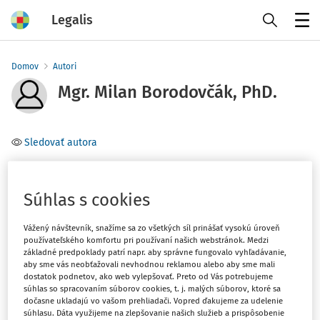
Legalis
Menu
Domov
Autori
Mgr. Milan Borodovčák, PhD.
Sledovať autora
Téma
Súhlas s cookies
Filter
Vážený návštevník, snažíme sa zo všetkých síl prinášať vysokú úroveň
používateľského komfortu pri používaní našich webstránok. Medzi
základné predpoklady patrí napr. aby správne fungovalo vyhľadávanie,
1
Počet vyhľadaných dokumentov:
aby sme vás neobťažovali nevhodnou reklamou alebo aby sme mali
dostatok podnetov, ako web vylepšovať. Preto od Vás potrebujeme
Zoradiť podľa
:
súhlas so spracovaním súborov cookies, t. j. malých súborov, ktoré sa
dočasne ukladajú vo vašom prehliadači. Vopred ďakujeme za udelenie
Najnovšie
Najstaršie
súhlasu. Dáta využijeme na zlepšovanie našich služieb a prispôsobenie