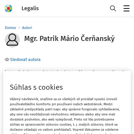
Legalis
Menu
Domov
Autori
Mgr. Patrik Mário Čerňanský
Sledovať autora
interný doktorand Katedry ústavného práva a správneho
práva UPJŠ v Košiciach
Súhlas s cookies
Téma
Vážený návštevník, snažíme sa zo všetkých síl prinášať vysokú úroveň
používateľského komfortu pri používaní našich webstránok. Medzi
základné predpoklady patrí napr. aby správne fungovalo vyhľadávanie,
Filter
aby sme vás neobťažovali nevhodnou reklamou alebo aby sme mali
dostatok podnetov, ako web vylepšovať. Preto od Vás potrebujeme
súhlas so spracovaním súborov cookies, t. j. malých súborov, ktoré sa
1
dočasne ukladajú vo vašom prehliadači. Vopred ďakujeme za udelenie
Počet vyhľadaných dokumentov: