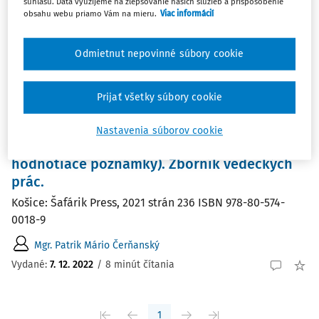
súhlasu. Dáta využijeme na zlepšovanie našich služieb a prispôsobenie
obsahu webu priamo Vám na mieru.
Viac informácií
Zoradiť podľa
:
Najnovšie
Najstaršie
Odmietnut nepovinné súbory cookie
ČLÁNKY
Orosz, L. - Lešková, K. - Ruman, J. (eds.):
Prijať všetky súbory cookie
Ústavodarná činnosť Národnej rady
Slovenskej republiky 1992 - 2020
Nastavenia súborov cookie
(kvantitatívne ukazovatele, analýza,
hodnotiace poznámky). Zborník vedeckých
prác.
Košice: Šafárik Press, 2021 strán 236 ISBN 978-80-574-
0018-9
Mgr. Patrik Mário Čerňanský
Vydané:
7. 12. 2022
/
8 minút čítania
1