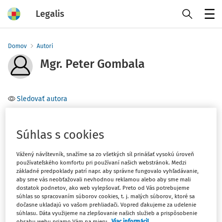
Legalis
Menu
Domov
Autori
Mgr. Peter Gombala
Sledovať autora
Téma
Súhlas s cookies
Filter
Vážený návštevník, snažíme sa zo všetkých síl prinášať vysokú úroveň
používateľského komfortu pri používaní našich webstránok. Medzi
základné predpoklady patrí napr. aby správne fungovalo vyhľadávanie,
1
Počet vyhľadaných dokumentov:
aby sme vás neobťažovali nevhodnou reklamou alebo aby sme mali
dostatok podnetov, ako web vylepšovať. Preto od Vás potrebujeme
Zoradiť podľa
:
súhlas so spracovaním súborov cookies, t. j. malých súborov, ktoré sa
dočasne ukladajú vo vašom prehliadači. Vopred ďakujeme za udelenie
Najnovšie
Najstaršie
súhlasu. Dáta využijeme na zlepšovanie našich služieb a prispôsobenie
obsahu webu priamo Vám na mieru.
Viac informácií