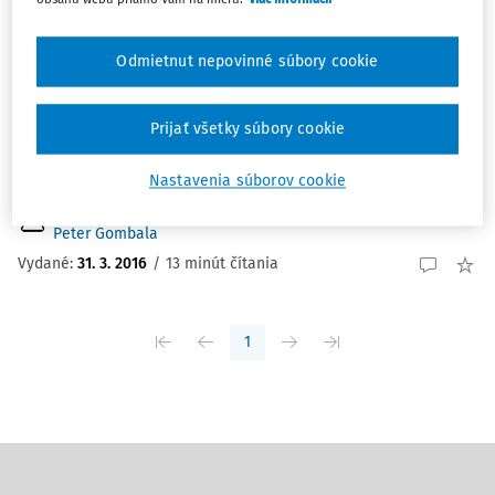
ČLÁNKY
Správa z Jesennej školy práva 2015
Odmietnut nepovinné súbory cookie
Správa z Jesennej školy práva 2015 Bc. Dominik Fabian
študent Právnickej fakulty Trnavskej univerzity v Trnave.
Prijať všetky súbory cookie
Peter Gombala študent Právnickej fakulty Trnavskej
univerzity v Trnave. Bc. Monika Martišková študent...
Nastavenia súborov cookie
Mgr. Monika Martišková PhD.
,
Mgr. Dominik Fabian
,
Mgr.
Peter Gombala
Vydané:
31. 3. 2016
/
13 minút čítania
1