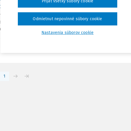
Prijať všetky súbory cookie
st nebo "absurdita"
ová vyváženost v evropských společnostech skrze kvóty - nut
Odmietnut nepovinné súbory cookie
oman Říčka doktorand na Právnické fakultě Masarykovy univer
rodního a evropského práva (pouze student bez pracovního...
Nastavenia súborov cookie
Vydané:
28. 2. 2014
/
61 minút čítania
r. Roman Říčka Ph.D.
1