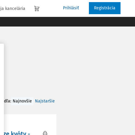
Prihlásiť
Registrácia
ja kancelária
 podľa
:
Najnovšie
Najstaršie
rze kvóty -