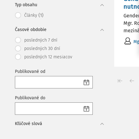
Typ obsahu
nutno
(1)
Články
Gender
Mgr. R
Časové obdobie
meziná
posledných 7 dní
Mg
posledných 30 dní
posledných 12 mesiacov
Publikované od
Publikované do
Kľúčové slová