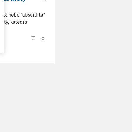
nost nebo "absurdita"
zity, katedra