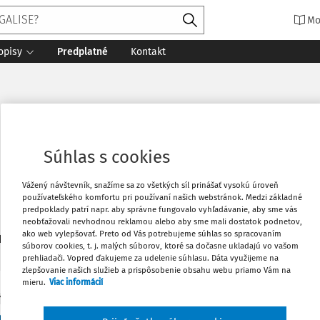
Mo
opisy
Predplatné
Kontakt
.D.
Súhlas s cookies
Vážený návštevník, snažíme sa zo všetkých síl prinášať vysokú úroveň
používateľského komfortu pri používaní našich webstránok. Medzi základné
predpoklady patrí napr. aby správne fungovalo vyhľadávanie, aby sme vás
neobťažovali nevhodnou reklamou alebo aby sme mali dostatok podnetov,
ako web vylepšovať. Preto od Vás potrebujeme súhlas so spracovaním
1
daných dokumentov:
Zoradiť
súborov cookies, t. j. malých súborov, ktoré sa dočasne ukladajú vo vašom
prehliadači. Vopred ďakujeme za udelenie súhlasu. Dáta využijeme na
zlepšovanie našich služieb a prispôsobenie obsahu webu priamo Vám na
mieru.
Viac informácií
Y
rová vyváženost v evropských společnostech sk