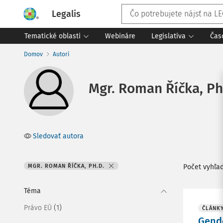
Legalis
Tematické oblasti
Webináre
Legislatíva
Čas
Domov
Autori
Mgr. Roman Říčka, Ph
Sledovať autora
MGR. ROMAN ŘÍČKA, PH.D.
Počet vyhľa
Téma
(1)
Právo EÚ
ČLÁNK
Gende