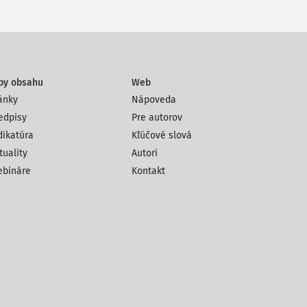
py obsahu
Web
ánky
Nápoveda
edpisy
Pre autorov
dikatúra
Kľúčové slová
tuality
Autori
bináre
Kontakt