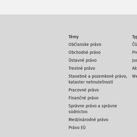
Témy
Ty
Občianske právo
Čl
Obchodné právo
Pr
Ústavné právo
Ju
Trestné právo
Ak
Stavebné a pozemkové právo,
We
kataster nehnuteľností
Pracovné právo
Finančné právo
Správne právo a správne
súdnictvo
Medzinárodné právo
Právo EÚ