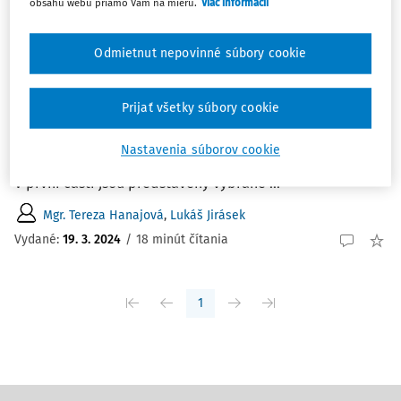
obsahu webu priamo Vám na mieru.
Viac informácií
ČLÁNKY
Mezinárodní mediační a negociační soutěže
Odmietnut nepovinné súbory cookie
jako významná součást kariérního růstu
Cílem tohoto textu je představit význam mezinárodních
Prijať všetky súbory cookie
mediačních a negociačních soutěží pro vlastní kariérní
rozvoj. Text je rozdělen do tří částí, přičemž každá
Nastavenia súborov cookie
pojednává o soutěžích ze specifického úhlu pohledu.
V první části jsou představeny vybrané ...
Mgr. Tereza Hanajová
,
Lukáš Jirásek
Vydané:
19. 3. 2024
/
18 minút čítania
1