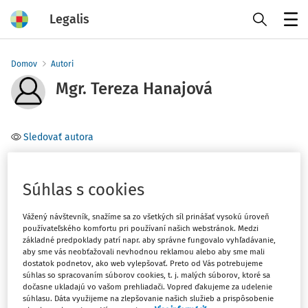
Legalis
Menu
Domov
Autori
Mgr. Tereza Hanajová
Sledovať autora
Téma
Súhlas s cookies
Filter
Vážený návštevník, snažíme sa zo všetkých síl prinášať vysokú úroveň
používateľského komfortu pri používaní našich webstránok. Medzi
základné predpoklady patrí napr. aby správne fungovalo vyhľadávanie,
1
Počet vyhľadaných dokumentov:
aby sme vás neobťažovali nevhodnou reklamou alebo aby sme mali
dostatok podnetov, ako web vylepšovať. Preto od Vás potrebujeme
Zoradiť podľa
:
súhlas so spracovaním súborov cookies, t. j. malých súborov, ktoré sa
dočasne ukladajú vo vašom prehliadači. Vopred ďakujeme za udelenie
Najnovšie
Najstaršie
súhlasu. Dáta využijeme na zlepšovanie našich služieb a prispôsobenie