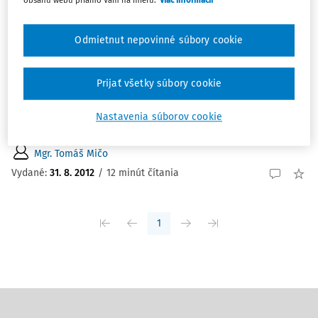
ČLÁNKY
Čo prináša nový zákon o ochrane
Odmietnut nepovinné súbory cookie
osobných údajov?
ČO PRINÁŠA NOVÝ ZÁKON O OCHRANE OSOBNÝCH
Prijať všetky súbory cookie
ÚDAJOV? Prednedávnom sa Úrad na ochranu osobných
údajov Slovenskej republiky (ďalej len "Úrad") zviditeľnil
Nastavenia súborov cookie
v legislatívnych kruhoch s návrhom novely zákona č....
Mgr. Tomáš Mičo
Vydané:
31. 8. 2012
/
12 minút čítania
1