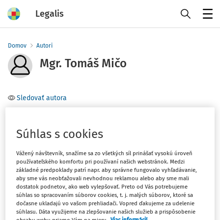
Legalis
Menu
Domov
Autori
Mgr. Tomáš Mičo
Sledovať autora
Téma
Súhlas s cookies
Filter
Vážený návštevník, snažíme sa zo všetkých síl prinášať vysokú úroveň
používateľského komfortu pri používaní našich webstránok. Medzi
základné predpoklady patrí napr. aby správne fungovalo vyhľadávanie,
1
Počet vyhľadaných dokumentov:
aby sme vás neobťažovali nevhodnou reklamou alebo aby sme mali
dostatok podnetov, ako web vylepšovať. Preto od Vás potrebujeme
Zoradiť podľa
:
súhlas so spracovaním súborov cookies, t. j. malých súborov, ktoré sa
dočasne ukladajú vo vašom prehliadači. Vopred ďakujeme za udelenie
Najnovšie
Najstaršie
súhlasu. Dáta využijeme na zlepšovanie našich služieb a prispôsobenie
obsahu webu priamo Vám na mieru.
Viac informácií