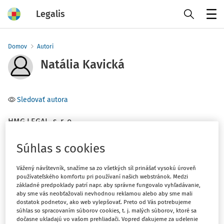
Legalis
Menu
Domov
Autori
Natália Kavická
Sledovať autora
HMG LEGAL, s. r. o.
Súhlas s cookies
Téma
(1)
Občianske právo
Vážený návštevník, snažíme sa zo všetkých síl prinášať vysokú úroveň
(1)
Právo EÚ
používateľského komfortu pri používaní našich webstránok. Medzi
základné predpoklady patrí napr. aby správne fungovalo vyhľadávanie,
aby sme vás neobťažovali nevhodnou reklamou alebo aby sme mali
dostatok podnetov, ako web vylepšovať. Preto od Vás potrebujeme
Filter
súhlas so spracovaním súborov cookies, t. j. malých súborov, ktoré sa
dočasne ukladajú vo vašom prehliadači. Vopred ďakujeme za udelenie