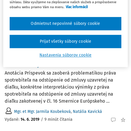
súhlasu. Dáta využijeme na zlepšovanie našich služieb a prispôsobenie
obsahu webu priamo Vám na mieru.
Viac informácií
1
Počet vyhľadaných dokumentov:
Zoradiť podľa
:
Odmietnut nepovinné súbory cookie
Najnovšie
Najstaršie
Prijať všetky súbory cookie
ČLÁNKY
Interpretácia výnimky z práva spotrebiteľa
Nastavenia súborov cookie
na odstúpenie od zmluvy uzavretej na
diaľku Súdnym dvorom EÚ
Anotácia Príspevok sa zaoberá problematikou práva
spotrebiteľa na odstúpenie od zmluvy uzavretej na
diaľku, konkrétne interpretáciou výnimky z práva
spotrebiteľa na odstúpenie od zmluvy uzavretej na
diaľku zakotvenej v čl. 16 Smernice Európskeho ...
Mgr. et Mgr. Jarmila Koubeková
,
Natália Kavická
Vydané:
14. 6. 2019
/
9 minút čítania