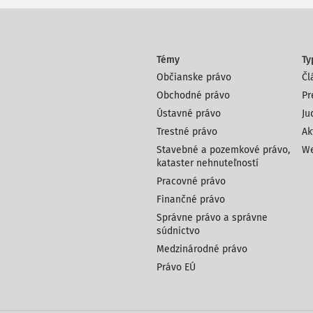
Témy
Ty
Občianske právo
Čl
Obchodné právo
Pr
Ústavné právo
Ju
Trestné právo
Ak
Stavebné a pozemkové právo,
We
kataster nehnuteľností
Pracovné právo
Finančné právo
Správne právo a správne
súdnictvo
Medzinárodné právo
Právo EÚ