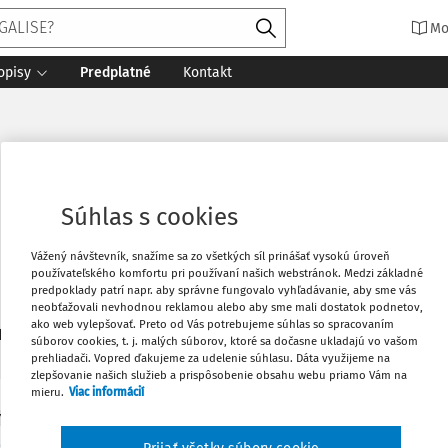
Mo
opisy
Predplatné
Kontakt
Súhlas s cookies
Vážený návštevník, snažíme sa zo všetkých síl prinášať vysokú úroveň
používateľského komfortu pri používaní našich webstránok. Medzi základné
predpoklady patrí napr. aby správne fungovalo vyhľadávanie, aby sme vás
neobťažovali nevhodnou reklamou alebo aby sme mali dostatok podnetov,
ako web vylepšovať. Preto od Vás potrebujeme súhlas so spracovaním
1
daných dokumentov:
Zoradiť
súborov cookies, t. j. malých súborov, ktoré sa dočasne ukladajú vo vašom
prehliadači. Vopred ďakujeme za udelenie súhlasu. Dáta využijeme na
zlepšovanie našich služieb a prispôsobenie obsahu webu priamo Vám na
mieru.
Viac informácií
Y
ch, A., Beran, K. a kol., Funkce a místo právní o