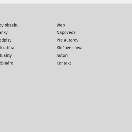
py obsahu
Web
ánky
Nápoveda
edpisy
Pre autorov
dikatúra
Kľúčové slová
tuality
Autori
bináre
Kontakt