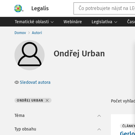
Legalis
Tematické oblasti
Webináre
Legislatíva
Čas
Domov
Autori
Ondřej Urban
Sledovať autora
ONDŘEJ URBAN
Počet vyhľa
Téma
ČLÁNK
Typ obsahu
Gerlo