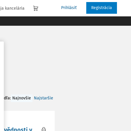
Prihlásiť
Registrácia
ja kancelária
 podľa
:
Najnovšie
Najstaršie
dpovědnosti v