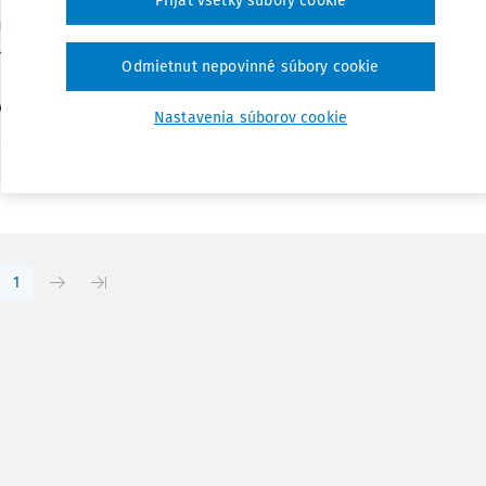
Prijať všetky súbory cookie
tním právu. Praha: Nakladatelství Leges, 2014, 2
h, A., Beran, K. a kol., Funkce a místo právní odpovědnosti v r
Odmietnut nepovinné súbory cookie
 Nakladatelství Leges, 2014, 272 strán Ondřej Urban V edici teo
vyšla koncem...
Nastavenia súborov cookie
Vydané:
31. 5. 2015
/
7 minút čítania
dřej Urban
1