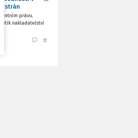
72 strán
ecentním právu.
retik nakladatelství