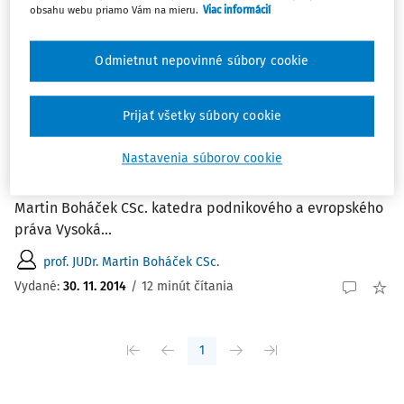
obsahu webu priamo Vám na mieru.
Viac informácií
ČLÁNKY
Matejka, J., Internet jako objekt práva:
Odmietnut nepovinné súbory cookie
hledání rovnováhy autonomie a
soukromí./Nakladatelství CZ.NIC. Praha,
2013, 256 strán. ISBN: 978-80-904248-7-6
Prijať všetky súbory cookie
Matejka, J., Internet jako objekt práva: hledání rovnováhy
Nastavenia súborov cookie
autonomie a soukromí./Nakladatelství CZ.NIC. Praha,
2013, 256 strán. ISBN: 978-80-904248-7-6 Prof. JUDr.
Martin Boháček CSc. katedra podnikového a evropského
práva Vysoká...
prof. JUDr. Martin Boháček CSc.
Vydané:
30. 11. 2014
/
12 minút čítania
1