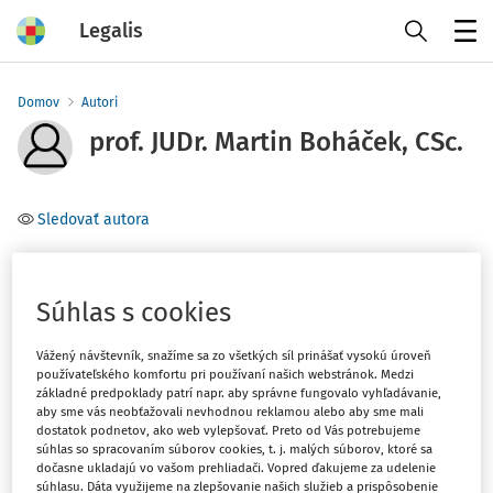
Legalis
Menu
Domov
Autori
prof. JUDr. Martin Boháček, CSc.
Sledovať autora
Téma
Súhlas s cookies
Filter
Vážený návštevník, snažíme sa zo všetkých síl prinášať vysokú úroveň
používateľského komfortu pri používaní našich webstránok. Medzi
1
základné predpoklady patrí napr. aby správne fungovalo vyhľadávanie,
Počet vyhľadaných dokumentov:
aby sme vás neobťažovali nevhodnou reklamou alebo aby sme mali
dostatok podnetov, ako web vylepšovať. Preto od Vás potrebujeme
Zoradiť podľa
:
súhlas so spracovaním súborov cookies, t. j. malých súborov, ktoré sa
Najnovšie
Najstaršie
dočasne ukladajú vo vašom prehliadači. Vopred ďakujeme za udelenie
súhlasu. Dáta využijeme na zlepšovanie našich služieb a prispôsobenie