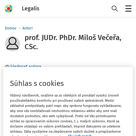
Legalis
Menu
Domov
Autori
prof. JUDr. PhDr. Miloš Večeřa,
CSc.
Sledovať autora
Téma
Súhlas s cookies
Filter
Vážený návštevník, snažíme sa zo všetkých síl prinášať vysokú úroveň
používateľského komfortu pri používaní našich webstránok. Medzi
základné predpoklady patrí napr. aby správne fungovalo vyhľadávanie,
aby sme vás neobťažovali nevhodnou reklamou alebo aby sme mali
1
Počet vyhľadaných dokumentov:
dostatok podnetov, ako web vylepšovať. Preto od Vás potrebujeme
súhlas so spracovaním súborov cookies, t. j. malých súborov, ktoré sa
Zoradiť podľa
:
dočasne ukladajú vo vašom prehliadači. Vopred ďakujeme za udelenie
súhlasu. Dáta využijeme na zlepšovanie našich služieb a prispôsobenie
Najnovšie
Najstaršie