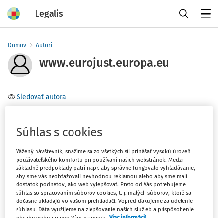
Legalis
Menu
Domov
Autori
www.eurojust.europa.eu
Sledovať autora
Téma
Súhlas s cookies
Filter
Vážený návštevník, snažíme sa zo všetkých síl prinášať vysokú úroveň
používateľského komfortu pri používaní našich webstránok. Medzi
základné predpoklady patrí napr. aby správne fungovalo vyhľadávanie,
1
Počet vyhľadaných dokumentov:
aby sme vás neobťažovali nevhodnou reklamou alebo aby sme mali
dostatok podnetov, ako web vylepšovať. Preto od Vás potrebujeme
Zoradiť podľa
:
súhlas so spracovaním súborov cookies, t. j. malých súborov, ktoré sa
dočasne ukladajú vo vašom prehliadači. Vopred ďakujeme za udelenie
Najnovšie
Najstaršie
súhlasu. Dáta využijeme na zlepšovanie našich služieb a prispôsobenie
obsahu webu priamo Vám na mieru.
Viac informácií