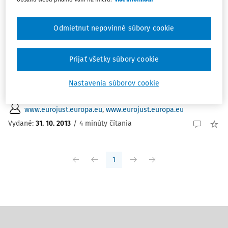
ČLÁNKY
EUROJUST
Odmietnut nepovinné súbory cookie
EUROJUST EUROJUST (The European Union‘s Judicial
Cooperation Unit) je orgán Európskej únie s právnou
Prijať všetky súbory cookie
subjektivitou, financovaný zo všeobecného rozpočtu
Európskej únie, s výnimkou platov a príjmov národných
Nastavenia súborov cookie
členov a...
www.eurojust.europa.eu
,
www.eurojust.europa.eu
Vydané:
31. 10. 2013
/
4 minúty čítania
1