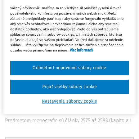
Monografia profesora Alberta Mussa s názvom, ktorý v
Vážený návštevník, snažíme sa zo všetkých síl prinášať vysokú úroveň
používateľského komfortu pri používaní našich webstránok. Medzi
preklade znie
Autorské právo na literárne a umelecké
základné predpoklady patrí napr. aby správne fungovalo vyhľadávanie,
diela
, patrí do edície komentárov k talianskemu
aby sme vás neobťažovali nevhodnou reklamou alebo aby sme mali
dostatok podnetov, ako web vylepšovať. Preto od Vás potrebujeme
občianskemu zákonníku
Commentario del Codice Civile
súhlas so spracovaním súborov cookies, t. j. malých súborov, ktoré sa
Scialoja-Branca.
Vedúcim autorského kolektívu tejto
dočasne ukladajú vo vašom prehliadači. Vopred ďakujeme za udelenie
súhlasu. Dáta využijeme na zlepšovanie našich služieb a prispôsobenie
edície je v súčasnosti profesor Francesco Galgano, ktorý
obsahu webu priamo Vám na mieru.
Viac informácií
pôsobí, rovnako ako autor tejto monografie, na Bolonskej
univerzite. Edícia komentárov Scialoja-Branca, ktorá
Odmietnut nepovinné súbory cookie
vychádza už od roku 1943, obsahuje viac než 120 zväzkov,
jej rozsah predstavuje vyše 50 tisíc strán a podieľa sa na
nej viac ako sto autorov. Autor tejto monografie
Alberto
Prijať všetky súbory cookie
Musso
je profesorom na Katedre právnych vied Antonia
Cicu na Právnickej fakulte Bolonskej univerzity a venuje sa
Nastavenia súborov cookie
1)
najmä oblasti práva duševného vlastníctva.
Predmetom monografie sú články 2575 až 2583 (kapitola I
deviatej hlavy) piatej knihy talianskeho občianskeho
zákonníka, ktoré obsahujú právnu úpravu autorského