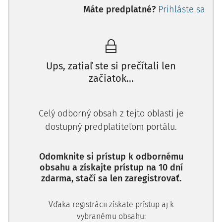
práva na literárne a umelecké (autorské) diela. Tieto
Máte predplatné?
Prihláste sa
zákonné ustanovenia autor komentuje nielen vo vzťahu k
podrobnejšej úprave obsiahnutej v zákone č. 633 z 22.
apríla 1941 o ochrane autorského práva a iných práv súvis
Ups, zatiaľ ste si prečítali len
začiatok...
Celý odborný obsah z tejto oblasti je
dostupný predplatiteľom portálu.
Odomknite si prístup k odbornému
obsahu a získajte prístup na 10 dní
zdarma, stačí sa len zaregistrovať.
Vďaka registrácii získate prístup aj k
vybranému obsahu: