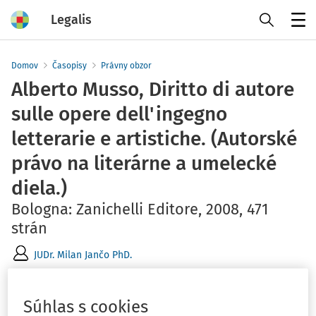
Legalis
Menu
Domov
Časopisy
Právny obzor
Alberto Musso, Diritto di autore
sulle opere dell'ingegno
letterarie e artistiche. (Autorské
právo na literárne a umelecké
diela.)
Bologna: Zanichelli Editore, 2008, 471
strán
JUDr. Milan Jančo PhD.
Vydané
:
31. 12. 2008
13 minút čítania
Zdroj
:
Právny obzor 1/2009
Súhlas s cookies