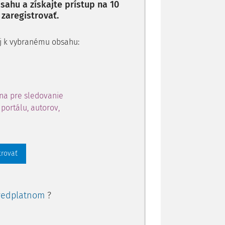
ahu a získajte prístup na 10
 zaregistrovať.
 aj k vybranému obsahu:
na pre sledovanie
portálu, autorov,
trovať
redplatnom
?