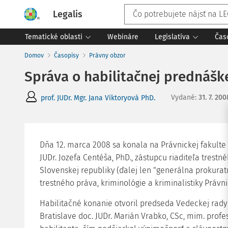
Legalis
Tematické oblasti
Webináre
Legislatíva
Čas
Domov
Časopisy
Právny obzor
Správa o habilitačnej prednáške
Vydané
:
31. 7. 200
prof. JUDr. Mgr. Jana Viktoryová PhD.
Dňa 12. marca 2008 sa konala na Právnickej fakulte
JUDr. Jozefa Centéša, PhD., zástupcu riaditeľa trest
Slovenskej republiky (ďalej len "generálna prokura
trestného práva, kriminológie a kriminalistiky Právni
Habilitačné konanie otvoril predseda Vedeckej rady
Bratislave doc. JUDr. Marián Vrabko, CSc, mim. profes