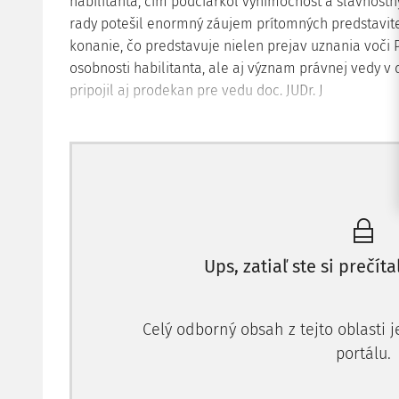
habilitanta, čím podčiarkol výnimočnosť a slávnostn
rady potešil enormný záujem prítomných predstavite
konanie, čo predstavuje nielen prejav uznania voči P
osobnosti habilitanta, ale aj význam právnej vedy v d
pripojil aj prodekan pre vedu doc. JUDr. J
Ups, zatiaľ ste si prečíta
Celý odborný obsah z tejto oblasti 
portálu.