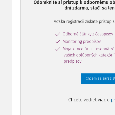
Odomknite si prístup k odbornému obs
dní zdarma, stačí sa len
Vďaka registrácii získate prístup
Odborné články z časopisov
Monitoring predpisov
Moja kancelária – osobná zó
vašich obľúbených kategórií 
predpisov
Chcem sa zaregis
Chcete vedieť viac o
p