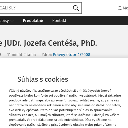
Mo
opisy
Predplatné
Kontakt
 JUDr. Jozefa Centéša, PhD.
8
11 minút čítania
Zdroj
:
Právny obzor 4/2008
Súhlas s cookies
Vytlačiť
 UK v Bratislave habilitačná prednáška
ného odboru Generálnej prokuratúry
Vážený návštevník, snažíme sa zo všetkých síl prinášať vysokú úroveň
túra") a externého pedagóga na Katedre
používateľského komfortu pri používaní našich webstránok. Medzi základné
Obľúbené
predpoklady patrí napr. aby správne fungovalo vyhľadávanie, aby sme vás
ckej fakulty UK v Bratislave.
neobťažovali nevhodnou reklamou alebo aby sme mali dostatok podnetov,
ako web vylepšovať. Preto od Vás potrebujeme súhlas so spracovaním
 a súčasne dekan Právnickej fakulty UK v
Zdieľať
súborov cookies, t. j. malých súborov, ktoré sa dočasne ukladajú vo vašom
prehliadači. Vopred ďakujeme za udelenie súhlasu. Dáta využijeme na
or, ktorý privítal zúčastnených a
zlepšovanie našich služieb a prispôsobenie obsahu webu priamo Vám na