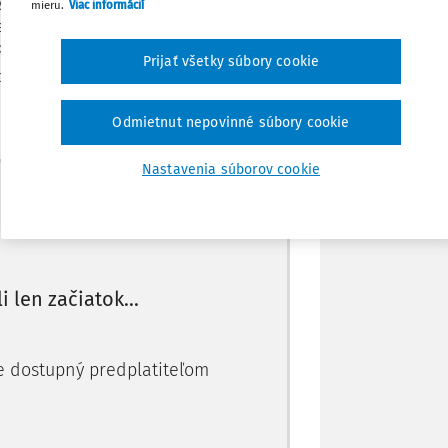
ý ráz danej chvíle. Predsedu Vedeckej
mieru.
Viac informácií
Stiahnuť
ľov trestnoprávnej teórie a praxe o dané
rávnickej fakulte UK v Bratisla ve a
Prijať všetky súbory cookie
Poznámka
nešnej spoločnosti. K privítaniu sa
Odmietnut nepovinné súbory cookie
Nastavenia súborov cookie
Máte predplatné?
Prihláste sa
li len začiatok...
je dostupný predplatiteľom