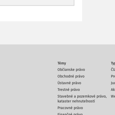
Témy
Ty
Občianske právo
Čl
Obchodné právo
Pr
Ústavné právo
Ju
Trestné právo
Ak
Stavebné a pozemkové právo,
We
kataster nehnuteľností
Pracovné právo
Finančné právo