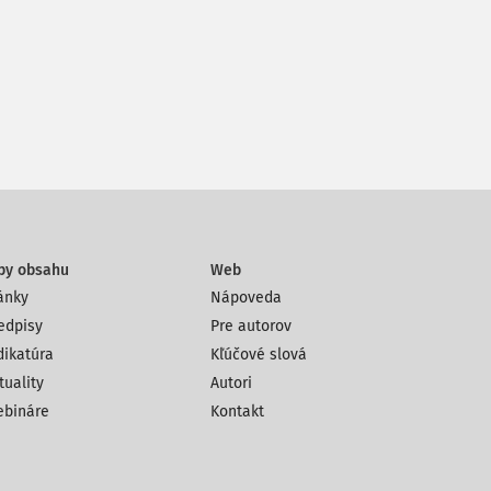
py obsahu
Web
ánky
Nápoveda
edpisy
Pre autorov
dikatúra
Kľúčové slová
tuality
Autori
bináre
Kontakt