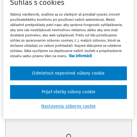
Súhlas s cookies
radi. I keď sú súčasťou každej pocty pekné slová o tom,
komu je venovaná (napokon, ide o pocty), tu do textov
Vážený návštevník, snažíme sa zo všetkých síl prinášať vysokú úroveň
vštrikované odkazy pôsobia „nesamo­zrejmo“ a sviežo. úctu
používateľského komfortu pri používaní našich webstránok. Medzi
pani profesorke autorky a autori vzdávajú, ale nielen
základné predpoklady patrí napr. aby správne fungovalo vyhľadávanie,
aby sme vás neobťažovali nevhodnou reklamou alebo aby sme mali
verbálne. Napísali pre ňu totiž texty, ktorých kvalita je
dostatok podnetov, ako web vylepšovať. Preto od Vás potrebujeme
vyvážená a sú zaujímavým čítaním aj pre človeka, ktorý sa
súhlas so spracovaním súborov cookies, t. j. malých súborov, ktoré sa
priamo súkromnému právu nevenuje. Je to aj preto, že
dočasne ukladajú vo vašom prehliadači. Vopred ďakujeme za udelenie
súhlasu. Dáta využijeme na zlepšovanie našich služieb a prispôsobenie
uchopujú problematiku zodpovednos­ti, jednu z najťažším
obsahu webu priamo Vám na mieru.
Viac informácií
právnych tém vôbec, kon­ceptuálne a v mnohom
preskriptívne, nielen deskriptívne. Publikácia je tak dobre
Odmietnut nepovinné súbory cookie
vybalan­sovanou, zaujímavou a doktrinálne pestrou mo­
zaikou textov, ktorá sa príjemne číta, v istom zmysle tak
zrkadlí život pani profesorky, vo viacerých jeho stránkach.
Prijať všetky súbory cookie
Knihu otvára laudácio docenta
Jozefa Vo­zára
, riaditeľa
Nastavenia súborov cookie
ústavu štátu a práva SAV. V ňom sa okrem profesijných
Máte predplatné?
Prihláste sa
aktivít pani pro­fesorky dozvedáme aj o tom, že aj v
súkrom­nom živote je aktívna, zaujme napríklad jej
vyjadrenie po nedávnej zimnej dovolenke: „
Keď budem