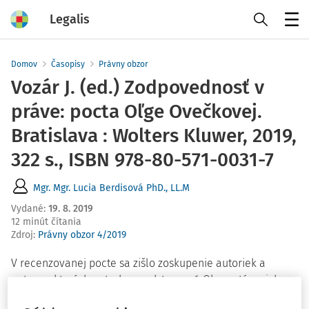
Legalis
Menu
Domov
Časopisy
Právny obzor
Vozár J. (ed.) Zodpovednosť v
práve: pocta Oľge Ovečkovej.
Bratislava : Wolters Kluwer, 2019,
322 s., ISBN 978-80-571-0031-7
Mgr. Mgr. Lucia Berdisová PhD., LL.M
Vydané
:
19. 8. 2019
12 minút čítania
Zdroj
:
Právny obzor 4/2019
V recenzovanej pocte sa zišlo zoskupenie autoriek a
autorov, ktorých netreba predstavo­vať. Okrem témy ich
spája to, že majú profesor­ku Ovečkovú zjavne úprimne