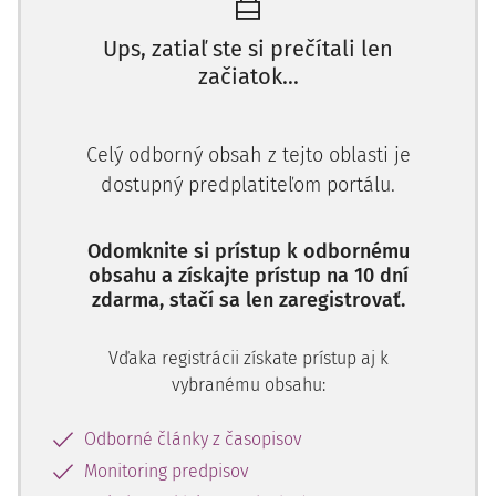
stará, prejdem na bežky
.“ (s. 9)
Ups, zatiaľ ste si prečítali len
Nasleduje text doktora
Eduarda Báránya o politickej
začiatok...
zodpovednosti.
Doktor text uvie­dol poukazom na
nejasnejšiu líniu medzi zod­povednosťou morálnou a
právnou
Celý odborný obsah z tejto oblasti je
dostupný predplatiteľom portálu.
Odomknite si prístup k odbornému
obsahu a získajte prístup na 10 dní
zdarma, stačí sa len zaregistrovať.
Vďaka registrácii získate prístup aj k
vybranému obsahu:
Odborné články z časopisov
Monitoring predpisov