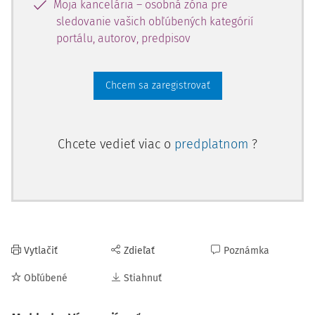
Moja kancelária – osobná zóna pre
sledovanie vašich obľúbených kategórií
portálu, autorov, predpisov
Chcem sa zaregistrovať
Chcete vedieť viac o
predplatnom
?
Vytlačiť
Zdieľať
Poznámka
Obľúbené
Stiahnuť