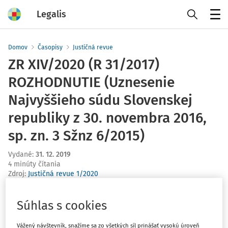
Legalis
Menu
Domov
Časopisy
Justičná revue
ZR XIV/2020 (R 31/2017)
ROZHODNUTIE (Uznesenie
Najvyššieho súdu Slovenskej
republiky z 30. novembra 2016,
sp. zn. 3 Sžnz 6/2015)
Vydané
:
31. 12. 2019
4 minúty čítania
Zdroj
:
Justičná revue 1/2020
Zbierka stanovísk NS a rozhodnutí súdov SR, č. 4/2017, s. 59
Súhlas s cookies
– 60.
I. O výške náhrady trov konania podľa Správneho
Vážený návštevník, snažíme sa zo všetkých síl prinášať vysokú úroveň