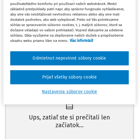
používateľského komfortu pri používaní našich webstránok. Medzi
súdneho poriadku rozhodne správny súd po
základné predpoklady patrí napr. aby správne fungovalo vyhľadávanie,
právoplatnosti rozhodnutia, ktorým sa konanie končí, a
aby sme vás neobťažovali nevhodnou reklamou alebo aby sme mali
dostatok podnetov, ako web vylepšovať. Preto od Vás potrebujeme
to samostatným uznesením vydaným súdnym
súhlas so spracovaním súborov cookies, t. j. malých súborov, ktoré sa
úradníkom (§ 175 ods. 2 Správneho súdneho poriadku).
dočasne ukladajú vo vašom prehliadači. Vopred ďakujeme za udelenie
súhlasu. Dáta využijeme na zlepšovanie našich služieb a prispôsobenie
II. Na Najvyššom súde Slovenskej republiky vykonáva v
obsahu webu priamo Vám na mieru.
Viac informácií
analogickej pozícii (súdneho úradníka) príslušné
činnosti asistent sudcu, ktorého postavenie
Odmietnut nepovinné súbory cookie
Prijať všetky súbory cookie
Máte predplatné?
Prihláste sa
Nastavenia súborov cookie
Ups, zatiaľ ste si prečítali len
začiatok...