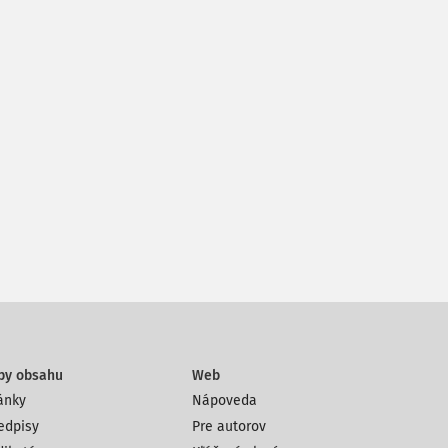
py obsahu
Web
ánky
Nápoveda
edpisy
Pre autorov