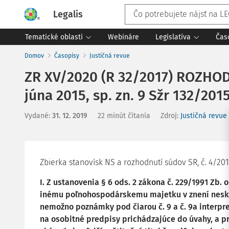
Legalis
Tematické oblasti
Webináre
Legislatíva
Čas
Domov
Časopisy
Justičná revue
ZR XV/2020 (R 32/2017) ROZHOD
júna 2015, sp. zn. 9 Sžr 132/2015
Vydané
:
31. 12. 2019
22 minút čítania
Zdroj
:
Justičná revue
Zbierka stanovísk NS a rozhodnutí súdov SR, č. 4/2017,
I. Z ustanovenia § 6 ods. 2 zákona č. 229/1991 Zb.
inému poľnohospodárskemu majetku v znení neskor
nemožno poznámky pod čiarou č. 9 a č. 9a interpr
na osobitné predpisy prichádzajúce do úvahy, a p