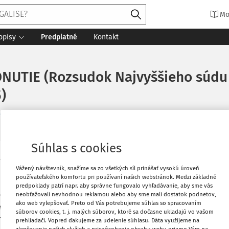
Mo
opisy
Predplatné
Kontakt
NUTIE (Rozsudok Najvyššieho súdu S
)
 1/2020
Súhlas s cookies
 s. 61 – 68.
Vytlačiť
Vážený návštevník, snažíme sa zo všetkých síl prinášať vysokú úroveň
používateľského komfortu pri používaní našich webstránok. Medzi základné
 o úprave vlastníckych vzťahov k pôde a
predpoklady patrí napr. aby správne fungovalo vyhľadávanie, aby sme vás
Obľúbené
ších predpisov vyplýva záver, že
neobťažovali nevhodnou reklamou alebo aby sme mali dostatok podnetov,
ako web vylepšovať. Preto od Vás potrebujeme súhlas so spracovaním
etovať inak, než ako príkladmé odkazy
súborov cookies, t. j. malých súborov, ktoré sa dočasne ukladajú vo vašom
reto uvedené ustanovenie je žiaduce
prehliadači. Vopred ďakujeme za udelenie súhlasu. Dáta využijeme na
Zdieľať