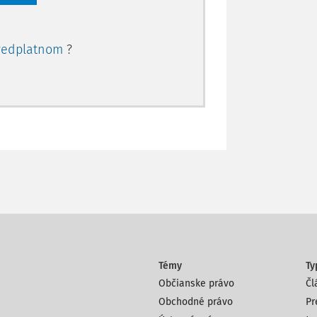
redplatnom
?
Témy
Ty
Občianske právo
Čl
Obchodné právo
Pr