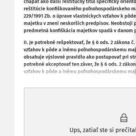
chápať ako ďalší reštitučný titul špecificky orien
reštitúcie konfiškovaného poľnohospodárskeho ma
229/1991 Zb. o úprave vlastníckych vzťahov k pô
majetku v znení neskorších predpisov. Neobstojí 
predmetná konfiškácia majetkov spadá v danom p
II. Je potrebné rešpektovať, že § 6 ods. 2 zákona č
vzťahov k pôde a inému poľnohospodárskemu maje
obsahuje výslovné pravidlo ako postupovať pri st
potrebné akceptovať ten záver, že § 6 ods. 2 zákon
vzťahov k pôde a inému poľnohospodárskemu maje
predstavuje prelom do inak striktne vymedzenéh
uvedené v § 6 ods. 1 uvedeného zákona. Opačný vý
ústavne konformným výkladom na tak citlivú pro
problematika reštitučných konaní, ako i v rozpore
zmysle čl. 46 ods. 1 Ústavy Slovenskej republiky a
ľudských práv a základných slobôd.
(Rozsudok Najvyššieho súdu Slovenskej republiky z 24.
Ups, zatiaľ ste si prečíta