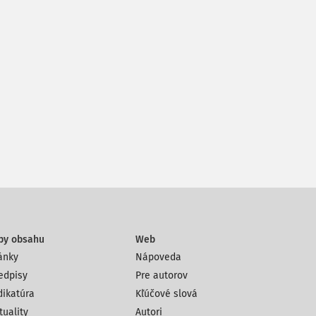
py obsahu
Web
ánky
Nápoveda
edpisy
Pre autorov
dikatúra
Kľúčové slová
tuality
Autori