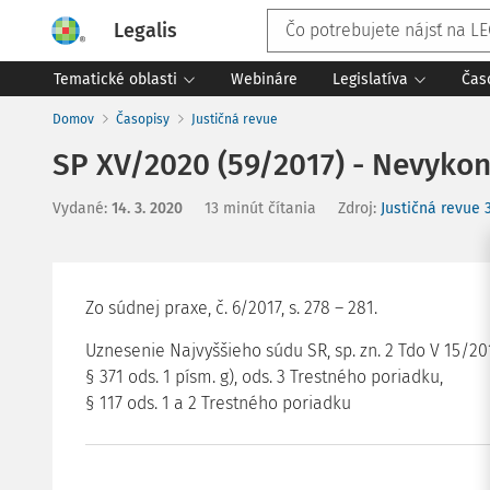
Legalis
Tematické oblasti
Webináre
Legislatíva
Čas
Domov
Časopisy
Justičná revue
SP XV/2020 (59/2017) - Nevyk
Vydané
:
14. 3. 2020
13 minút čítania
Zdroj
:
Justičná revue 
Zo súdnej praxe, č. 6/2017, s. 278 – 281.
Uznesenie Najvyššieho súdu SR, sp. zn. 2 Tdo V 15/20
§ 371 ods. 1 písm. g), ods. 3 Trestného poriadku,
§ 117 ods. 1 a 2 Trestného poriadku