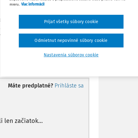
Stiahnuť
mieru.
Viac informácií
nej spisovej značky dovolanie Ing. M. H.
Prijať všetky súbory cookie
Poznámka
2013, sp. zn. 3 To 3/2013, podľa § 382
é, že nie sú splnené dôvody dovolania
Odmietnut nepovinné súbory cookie
Nastavenia súborov cookie
kom z 10. decembra 2012, sp. zn. BB-4T
o zločinu prijímania úplatku podľa § 329
Máte predplatné?
Prihláste sa
činnom súbehu s prečinom zneužívania
m. a) TZ na tom skutkovom základe, že:
o inšpektor práce, zaradený na
lu uzatvorených pracovných zmlúv so
li len začiatok...
 úplatok - finančnú hotovosť v presne
role vyhotoví tak, aby v ňom pokuta