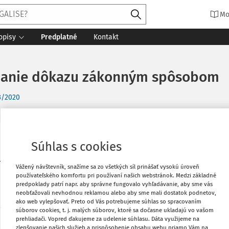
Mo
opisy
Predplatné
Kontakt
onanie dôkazu zákonným spôsobom
3/2020
Vytlačiť
Súhlas s cookies
14, týkajúce sa
Vážený návštevník, snažíme sa zo všetkých síl prinášať vysokú úroveň
Obľúbené
používateľského komfortu pri používaní našich webstránok. Medzi základné
predpoklady patrí napr. aby správne fungovalo vyhľadávanie, aby sme vás
neobťažovali nevhodnou reklamou alebo aby sme mali dostatok podnetov,
ako web vylepšovať. Preto od Vás potrebujeme súhlas so spracovaním
Zdieľať
súborov cookies, t. j. malých súborov, ktoré sa dočasne ukladajú vo vašom
prehliadači. Vopred ďakujeme za udelenie súhlasu. Dáta využijeme na
zlepšovanie našich služieb a prispôsobenie obsahu webu priamo Vám na