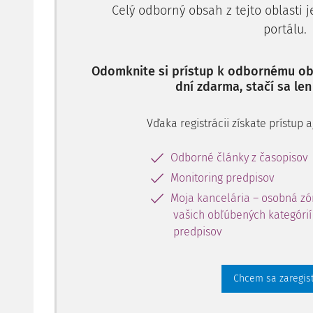
nebola uložená a následne prijal od J. V. sumu 50 eur,
Celý odborný obsah z tejto oblasti 
§ 61 ods. 1 písm. b), zákona č. 400/2009 Z.z. o štátn
portálu.
zákonov.
Za tieto trestné činy mu špecializovaný súd uložil tre
Odomknite si prístup k odbornému obs
dní zdarma, stačí sa len
Vďaka registrácii získate prístup
Odborné články z časopisov
Monitoring predpisov
Moja kancelária – osobná zó
vašich obľúbených kategórií 
predpisov
Chcem sa zaregis