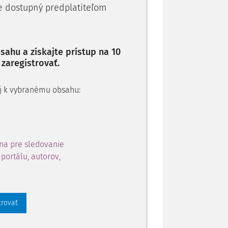
 pričom porušil § 60 ods. 1 písm. a), b) a
je dostupný predplatiteľom
ej službe a o zmene a doplnení niektorých
sty podľa § 3
ahu a získajte prístup na 10
 zaregistrovať.
 aj k vybranému obsahu:
na pre sledovanie
portálu, autorov,
trovať