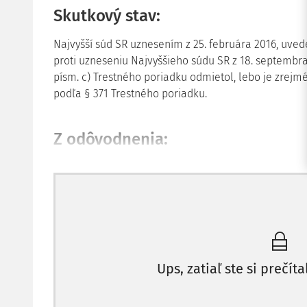
Skutkový stav:
Najvyšší súd SR uznesením z 25. februára 2016, uvede
proti uzneseniu Najvyššieho súdu SR z 18. septembra 
písm. c) Trestného poriadku odmietol, lebo je zrejm
podľa § 371 Trestného poriadku.
Z odôvodnenia:
Špecializovaný trestný súd, pracovisko B. B., rozsud
45/2012, uznal obžalovaného Ing. M. H. za vinného z
ods. 1 a 2 Trestného zákona (ďalej aj "TZ") v jedno
právomoci verejného činiteľa podľa § 326 ods. 1 pís
27. júla 2011 v obci Š. B. v reštaurácii Na terase, ak
Inšpektoráte práce B. B., potom ako vykonal kontro
Ups, zatiaľ ste si prečíta
zamestnávateľom J. V. IČO: ....., si dal sľúbiť od J. V.
neurčenej výške za to, že protokol o vykonanej kont