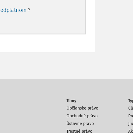
redplatnom
?
Témy
Ty
Občianske právo
Čl
Obchodné právo
Pr
Ústavné právo
Ju
Trestné právo
Ak