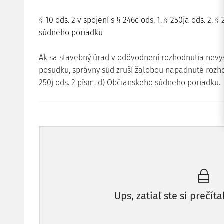
§ 10 ods. 2 v spojení s § 246c ods. 1, § 250ja ods. 2, §
súdneho poriadku
Ak sa stavebný úrad v odôvodnení rozhodnutia nevy
posudku, správny súd zruší žalobou napadnuté rozh
250j ods. 2 písm. d) Občianskeho súdneho poriadku.
ROZSUDOK NAJVYŠŠIEHO SÚDU SR, SP. ZN.
8 SŽO 67/
Skutkový stav:
Krajský súd v Ž. rozsudkom pre nedostatok dôvodov 
OSP zrušil napadnuté rozhodnutie žalovaného z 20. j
rozhodnutie obce N. L. z 10. októbra 2013, ktorým ne
Ups, zatiaľ ste si prečíta
konania vo veci začatého konania o nariadení terén
Krajský súd uviedol, že v zmysle § 73 zákona č. 50/