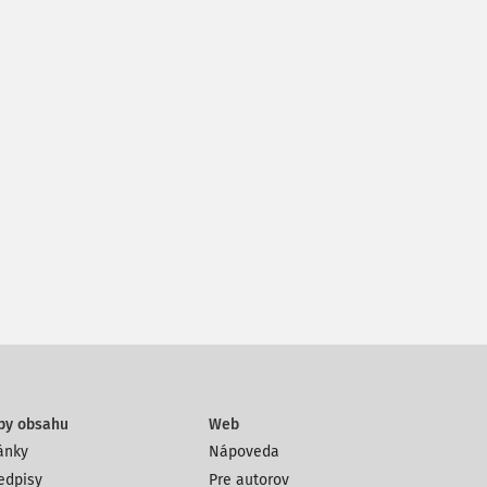
py obsahu
Web
ánky
Nápoveda
edpisy
Pre autorov