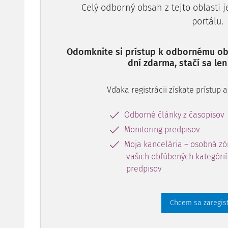
Celý odborný obsah z tejto oblasti 
stavebnom poriadku (stavebný zákon) v znení nesko
portálu.
Odomknite si prístup k odbornému obs
dní zdarma, stačí sa len
Vďaka registrácii získate prístup
Odborné články z časopisov
Monitoring predpisov
Moja kancelária – osobná zó
vašich obľúbených kategórií 
predpisov
Chcem sa zaregis