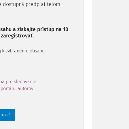
je dostupný predplatiteľom
rších pr
ahu a získajte prístup na 10
 zaregistrovať.
 aj k vybranému obsahu:
na pre sledovanie
portálu, autorov,
trovať