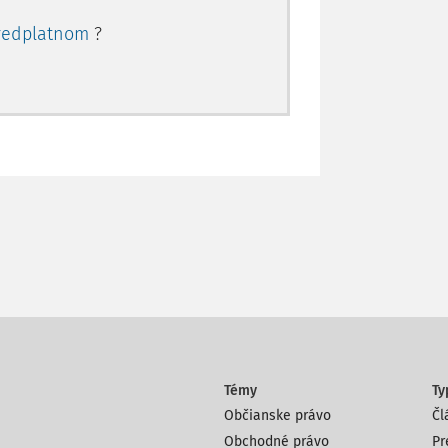
redplatnom
?
Témy
Ty
Občianske právo
Čl
Obchodné právo
Pr