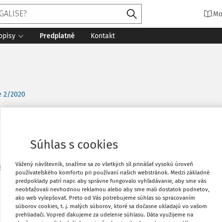
Mo
opisy
Predplatné
Kontakt
e 2/2020
Vytlačiť
Súhlas s cookies
Vážený návštevník, snažíme sa zo všetkých síl prinášať vysokú úroveň
plánovaní a stavebnom poriadku (stavebný
Obľúbené
používateľského komfortu pri používaní našich webstránok. Medzi základné
predpoklady patrí napr. aby správne fungovalo vyhľadávanie, aby sme vás
neobťažovali nevhodnou reklamou alebo aby sme mali dostatok podnetov,
ako web vylepšovať. Preto od Vás potrebujeme súhlas so spracovaním
Zdieľať
(správny poriadok) v znení neskorších
súborov cookies, t. j. malých súborov, ktoré sa dočasne ukladajú vo vašom
prehliadači. Vopred ďakujeme za udelenie súhlasu. Dáta využijeme na