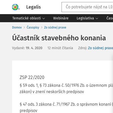
Legalis
Tematické oblasti
Webináre
Legislatíva
Čas
Domov
Časopisy
Zo súdnej praxe
Účastník stavebného konania
Vydané
:
19. 4. 2020
12 minút čítania
Zdroj
:
Zo súdnej prax
ZSP 22/2020
§ 59 ods. 1, § 73 zákona č. 50/1976 Zb. o územnom 
zákon) v znení neskorších predpisov
§ 47 ods. 3 zákona č. 71/1967 Zb. o správnom konaní 
predpisov