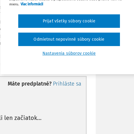
Stiahnuť
mieru.
Viac informácií
space from the point of view of part of
 of the 20th century one has to deal here
Prijať všetky súbory cookie
ood by them as a component of the
Poznámka
lected big change which marked relevant
nsformation. Posttransformative
Odmietnut nepovinné súbory cookie
arly years of the second decade of the
t passed the period of transformation in
Nastavenia súborov cookie
elevant space are based on evaluations
tandards with special respect to public
account that evaluations of
asures of rule of law, approach to
Máte predplatné?
Prihláste sa
n. Many states of Eastern Europe became
d and part of Eastern Europe is
tal legal group on the other. Last but not
evant zone originated in the early 90's of
ns and thus (in addition) solved
li len začiatok...
ehood. New, as well as other states were
th recent legal pluralism and with its