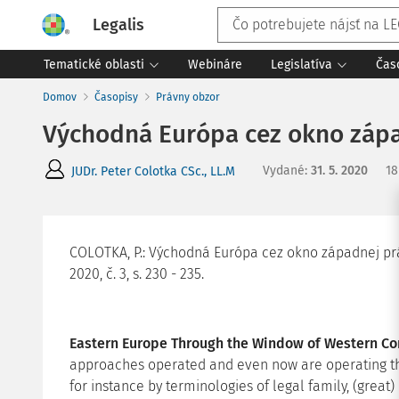
Legalis
Tematické oblasti
Webináre
Legislatíva
Čas
Domov
Časopisy
Právny obzor
Východná Európa cez okno zápa
Vydané
:
31. 5. 2020
18
JUDr. Peter Colotka CSc., LL.M
COLOTKA, P.: Východná Európa cez okno západnej práv
2020, č. 3, s. 230 - 235.
Eastern Europe Through the Window of Western C
approaches operated and even now are operating thr
for instance by terminologies of legal family, (great)