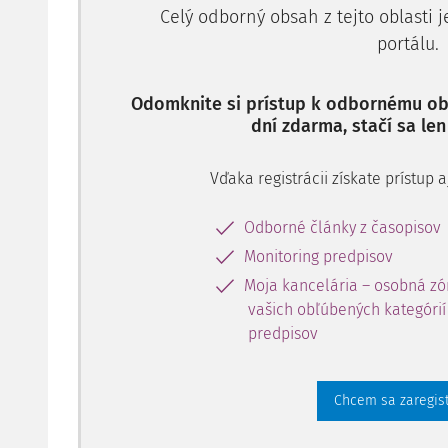
adequate reflection.
Celý odborný obsah z tejto oblasti 
portálu.
Key words:
Eastern Europe, Western comparative law
regrouping of states/legal spaces
Odomknite si prístup k odbornému obs
dní zdarma, stačí sa len
Uvádzaný text zameriava pozornosť na pokus o 
časti európskeho právneho priestoru. Časti, ktorá 
Vďaka registrácii získate prístup
Odborné články z časopisov
Monitoring predpisov
Moja kancelária – osobná zó
vašich obľúbených kategórií 
predpisov
Chcem sa zaregis