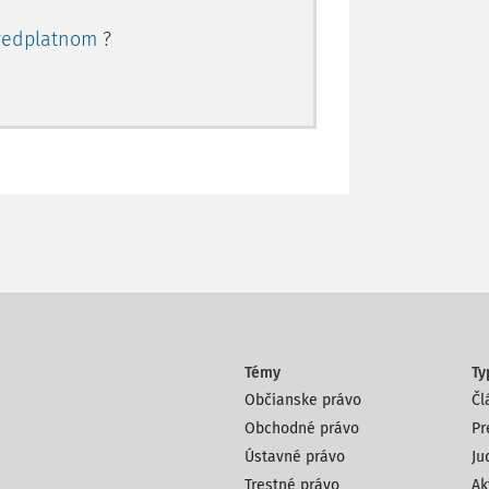
redplatnom
?
Témy
Ty
Občianske právo
Čl
Obchodné právo
Pr
Ústavné právo
Ju
Trestné právo
Ak