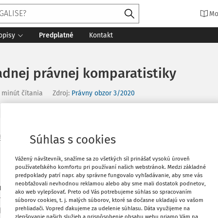
Mo
opisy
Predplatné
Kontakt
dnej právnej komparatistiky
 minút čítania
Zdroj
:
Právny obzor 3/2020
Súhlas s cookies
nej komparatistiky. Právny obzor, 103,
Vytlačiť
Vážený návštevník, snažíme sa zo všetkých síl prinášať vysokú úroveň
Obľúbené
používateľského komfortu pri používaní našich webstránok. Medzi základné
predpoklady patrí napr. aby správne fungovalo vyhľadávanie, aby sme vás
neobťažovali nevhodnou reklamou alebo aby sme mali dostatok podnetov,
omparative Law.
Comparative law
ako web vylepšovať. Preto od Vás potrebujeme súhlas so spracovaním
Zdieľať
ough the concept of group, as well as
súborov cookies, t. j. malých súborov, ktoré sa dočasne ukladajú vo vašom
prehliadači. Vopred ďakujeme za udelenie súhlasu. Dáta využijeme na
 legal system, legal culture and context.
zlepšovanie našich služieb a prispôsobenie obsahu webu priamo Vám na