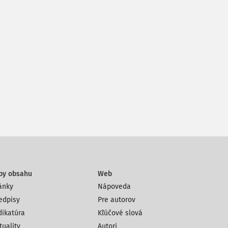
py obsahu
Web
ánky
Nápoveda
edpisy
Pre autorov
dikatúra
Kľúčové slová
tuality
Autori