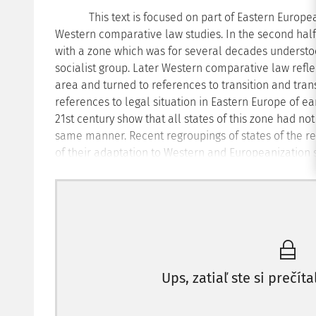
This text is focused on part of Eastern European 
Western comparative law studies. In the second half
with a zone which was for several decades underst
socialist group. Later Western comparative law ref
area and turned to references to transition and tra
references to legal situation in Eastern Europe of e
21st century show that all states of this zone had no
same manner. Recent regroupings of states of the r
of their adaptation to Western and Europeanization s
law part of evaluated reforms. One has to take into 
transformation process are concerned in reached me
human rights, quality of relations to European Unio
member states of the European Union on the one han
considered even neither constituent part of continen
least one has to remark that majority of states of rel
the 20th century within spaces of dissolved federatio
Ups, zatiaľ ste si prečíta
problems connected with constitution of nation stat
especially within the European context confronted wi