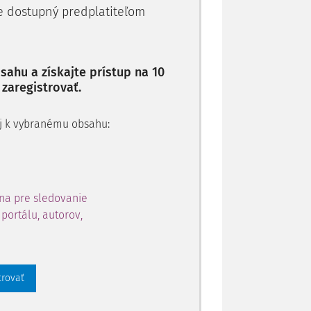
je dostupný predplatiteľom
, transformation, comparison,
ahu a získajte prístup na 10
 zaregistrovať.
1)
triedenie,
roztriedenie a zatriedenie
zemepisne má ta
 aj k vybranému obsahu:
na pre sledovanie
portálu, autorov,
trovať