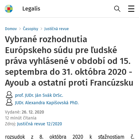
Legalis
Menu
Domov
Časopisy
Justičná revue
Vybrané rozhodnutia
Európskeho súdu pre ľudské
práva vyhlásené v období od 15.
septembra do 31. októbra 2020 -
Ayoub a ostatní proti Francúzsku
prof. JUDr. Ján Svák DrSc.
JUDr. Alexandra Kapišovská PhD.
Vydané
:
26. 12. 2020
12 minút čítania
Zdroj
:
Justičná revue 12/2020
rozsudo
k z 8. októbra 2020 k sťažnostiam č.