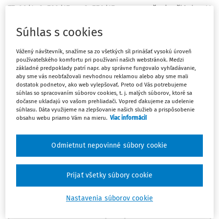
77400/14,34532/15 a 34550/15 pre porušenie článku 11
Dohovoru (sloboda zhromažďovania a združovania) v
Súhlas s cookies
kontexte administratívneho zrušenia troch krajne
pravicových subjektov
Vážený návštevník, snažíme sa zo všetkých síl prinášať vysokú úroveň
používateľského komfortu pri používaní našich webstránok. Medzi
Sťažovateľmi sú Serge Ayoub (sťažnosť č. 77400/14),
základné predpoklady patrí napr. aby správne fungovalo vyhľadávanie,
francúzsky štátny príslušník, ktorý sa narodil v roku 1964 a
aby sme vás neobťažovali nevhodnou reklamou alebo aby sme mali
dostatok podnetov, ako web vylepšovať. Preto od Vás potrebujeme
žije v Soissons vo Francúzsku, bol lídrom združenia
súhlas so spracovaním súborov cookies, t. j. malých súborov, ktoré sa
Troisiéme Voie (Tretia cesta) a jeho poriadkovej služby
dočasne ukladajú vo vašom prehliadači. Vopred ďakujeme za udelenie
súhlasu. Dáta využijeme na zlepšovanie našich služieb a prispôsobenie
Revolučnej nacionalistickej mládeže (JNR) pred ich
obsahu webu priamo Vám na mieru.
Viac informácií
zrušením; ďalej združenie L'Oeuvre franpaise (Francúzske
dielo) a jeho prezident, Yvan Benedetti (sťažnosť č.
Odmietnut nepovinné súbory cookie
34532/15), francúzsky štátny príslušník, ktorý sa narodil v
roku 1965 a žije v Paríži; a združenie Jeunesses
nationalistes (Mladí nacionalisti) a jeho prezident
Prijať všetky súbory cookie
Alexandre Gabriac (sťažnosť č. 34550/15), francúzsky štátny
Nastavenia súborov cookie
príslušník, ktorý sa narodil v roku 1990 a žije v Meylan.
Máte predplatné?
Prihláste sa