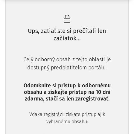
Združenia boli zrušené v júli 2013 po smrti C. M., študenta
Parížskeho inštitútu politických vied a člena
protifašistického hnutia, v bitke so skinhedmi dňa 5. júna
2013. Proti niekoľkým osobám sa formálne začalo
vyšetrovanie, v ktorom sa zistilo, že po bitke sa tieto osoby
Ups, zatiaľ ste si prečítali len
stretli v bare Le Local, ktorý prevádzkoval sťažovateľ
začiatok...
Ayoub, s ktorým boli telefonicky v kontakte pred aj po bitke
a počas celej noci.
Celý odborný obsah z tejto oblasti je
Dňa 14. septembra 2018 parížsky Porotný súd (Cour
dostupný predplatiteľom portálu.
d'Assize) odsúdil dvoch bývalých členov a/alebo
podporovateľov Tretej cesty na
Odomknite si prístup k odbornému
obsahu a získajte prístup na 10 dní
zdarma, stačí sa len zaregistrovať.
Vďaka registrácii získate prístup aj k
vybranému obsahu: