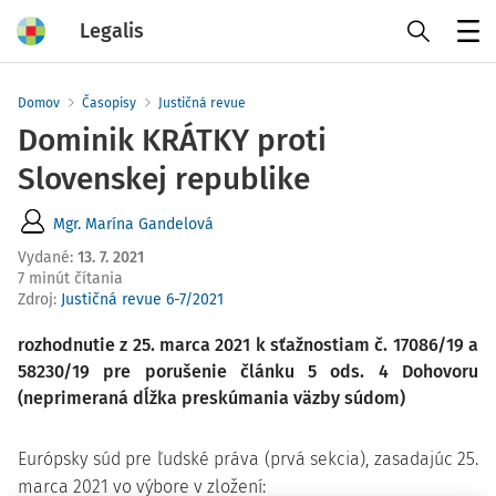
Legalis
Menu
Domov
Časopisy
Justičná revue
Dominik KRÁTKY proti
Slovenskej republike
Mgr. Marína Gandelová
Vydané
:
13. 7. 2021
7 minút čítania
Zdroj
:
Justičná revue 6-7/2021
rozhodnutie z 25. marca 2021 k sťažnostiam č. 17086/19 a
58230/19 pre porušenie článku 5
ods. 4 Dohovoru
(neprimeraná dĺžka preskúmania väzby súdom)
Európsky súd pre ľudské práva (prvá sekcia), zasadajúc 25.
marca 2021 vo výbore v zložení: