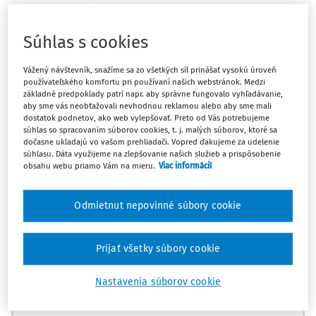
Péter Paczolay,
predseda,
Súhlas s cookies
Alena Poláčková,
Vážený návštevník, snažíme sa zo všetkých síl prinášať vysokú úroveň
Gilberto Felici,
sudcovia,
používateľského komfortu pri používaní našich webstránok. Medzi
základné predpoklady patrí napr. aby správne fungovalo vyhľadávanie,
a Viktoriya Maradudina,
zástupkyňa tajomníka sekcie,
aby sme vás neobťažovali nevhodnou reklamou alebo aby sme mali
dostatok podnetov, ako web vylepšovať. Preto od Vás potrebujeme
súhlas so spracovaním súborov cookies, t. j. malých súborov, ktoré sa
vzhľadom na už uvedené sťažnosti podané 20. marca a 24.
dočasne ukladajú vo vašom prehliadači. Vopred ďakujeme za udelenie
októbra 2019,
súhlasu. Dáta využijeme na zlepšovanie našich služieb a prispôsobenie
obsahu webu priamo Vám na mieru.
Viac informácií
vzhľadom na stanoviská predložené žalovanou vládou,
Odmietnut nepovinné súbory cookie
po prerokovaní rozhoduje takto:
Prijať všetky súbory cookie
FAKTY a KONANIE
Nastavenia súborov cookie
Máte predplatné?
Prihláste sa