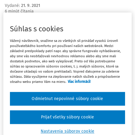
Vydané
:
21. 9. 2021
6 minút čítania
Zdroj
:
Justičná revue 8-9/2021
Súhlas s cookies
rozsudok z 10. júna 2021 k sťažnosti č. 45487/17 pre
porušenie článku 11 Dohovoru (sloboda zhromažďovania
Vážený návštevník, snažíme sa zo všetkých síl prinášať vysokú úroveň
a združovania) v kontexte súdneho rozhodnutia o
používateľského komfortu pri používaní našich webstránok. Medzi
nezákonnosti bojkotu lodiarskej spoločnosti
základné predpoklady patrí napr. aby správne fungovalo vyhľadávanie,
aby sme vás neobťažovali nevhodnou reklamou alebo aby sme mali
pracovníkmi dokov združenými v odboroch
dostatok podnetov, ako web vylepšovať. Preto od Vás potrebujeme
súhlas so spracovaním súborov cookies, t. j. malých súborov, ktoré sa
dočasne ukladajú vo vašom prehliadači. Vopred ďakujeme za udelenie
Sťažovateľmi sú Nórsky zväz zamestnancov dopravy (NTF)
súhlasu. Dáta využijeme na zlepšovanie našich služieb a prispôsobenie
a Nórska konfederácia odborových zväzov (LO). Ide o
obsahu webu priamo Vám na mieru.
Viac informácií
nórske odborové zväzy so sídlom v Osle. Založené boli v
roku 1896 a 1899. NTF je zároveň členom LO.
Odmietnut nepovinné súbory cookie
V 70. rokoch sťažovatelia uzavreli rámcovú kolektívnu
zmluvu s Konfederáciou nórskych podnikateľov (NHO),
Prijať všetky súbory cookie
najväčšou organizáciou zamestnávateľov v Nórsku, a s
Nastavenia súborov cookie
Nórskym združením logistiky a nákladnej dopravy, ktorá