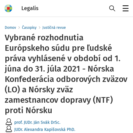
Legalis
Menu
Domov
Časopisy
Justičná revue
Vybrané rozhodnutia
Európskeho súdu pre ľudské
práva vyhlásené v období od 1.
júna do 31. júla 2021 - Nórska
Konfederácia odborových zväzov
(LO) a Nórsky zväz
zamestnancov dopravy (NTF)
proti Nórsku
prof. JUDr. Ján Svák DrSc.
JUDr. Alexandra Kapišovská PhD.