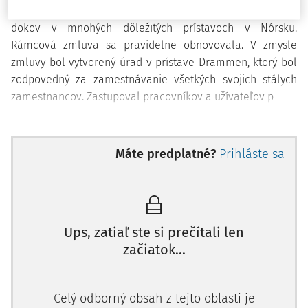
vytvárala pevnú platobnú schému pre zamestnancov
dokov v mnohých dôležitých prístavoch v Nórsku.
Rámcová zmluva sa pravidelne obnovovala. V zmysle
zmluvy bol vytvorený úrad v prístave Drammen, ktorý bol
zodpovedný za zamestnávanie všetkých svojich stálych
zamestnancov. Zastupoval pracovníkov a užívateľov p
Máte predplatné?
Prihláste sa
Ups, zatiaľ ste si prečítali len
začiatok...
Celý odborný obsah z tejto oblasti je