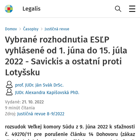
Legalis
Menu
Domov
Časopisy
Justičná revue
Vybrané rozhodnutia ESĽP
vyhlásené od 1. júna do 15. júla
2022 - Savickis a ostatní proti
Lotyšsku
prof. JUDr. Ján Svák DrSc.
JUDr. Alexandra Kapišovská PhD.
Vydané
:
21. 10. 2022
9 minút čítania
Zdroj
:
Justičná revue 8-9/2022
rozsudok Veľkej komory Súdu z 9. júna 2022 k sťažnosti
č. 49270/11 pre porušenie článku
14 Dohovoru (zákaz