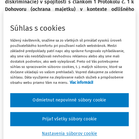
diskriminácie) v spojitosti s článkom 1 Protokolu č. 1 k
Dohovoru
(ochrana majetku) v kontexte odlišného
zaobchádzania pri vyplácaní starobných dôchodkov
z
obdobia Sovietskeho zväzu pre osoby bez štátneho
Súhlas s cookies
občianstva Lotyšska
Vážený návštevník, snažíme sa zo všetkých síl prinášať vysokú úroveň
používateľského komfortu pri používaní našich webstránok. Medzi
Sťažovatelia sa narodili v rokoch 1938 a 1942 a žijú v
základné predpoklady patrí napr. aby správne fungovalo vyhľadávanie,
rôznych častiach Lotyšska. V roku 1996 Lotyšsko vytvorilo
aby sme vás neobťažovali nevhodnou reklamou alebo aby sme mali
dostatok podnetov, ako web vylepšovať. Preto od Vás potrebujeme
systém sociálneho zabezpečenia, ktorý zohľadňoval
súhlas so spracovaním súborov cookies, t. j. malých súborov, ktoré sa
obdobia práce v Lotyšsku pred nadobudnutím nezávislosti
dočasne ukladajú vo vašom prehliadači. Vopred ďakujeme za udelenie
súhlasu. Dáta využijeme na zlepšovanie našich služieb a prispôsobenie
krajiny. Pre občanov Lotyšska sa zohľadňovalo pracovné
obsahu webu priamo Vám na mieru.
Viac informácií
obdobie aj v ostatných sovietskych republikách, avšak pre
"rezidentov bez štátnej príslušnosti", t. j. ľudí, ktorí opustili
Odmietnut nepovinné súbory cookie
územie inej republiky počas sovietskej okupácie Lotyšska,
sa práca v iných sovietskych republikách zohľadňovala len
za určitých okolností, čo je aj prípad sťažovateľov.
Prijať všetky súbory cookie
Sťažovateľ
Savickis
sa narodil v oblasti Kalinin v Rusku,
Nastavenia súborov cookie
kde 21 rokov pracoval. Dosiahol rozhodnutie, aby toto