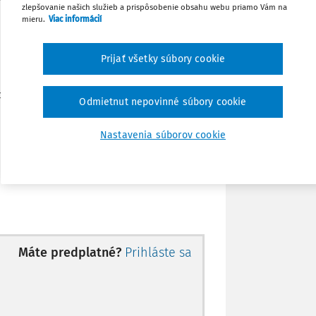
zlepšovanie našich služieb a prispôsobenie obsahu webu priamo Vám na
Stiahnuť
mieru.
Viac informácií
Poznámka
Prijať všetky súbory cookie
ie,
Odmietnut nepovinné súbory cookie
Nastavenia súborov cookie
vedený deň:
úd proti Slovenskej republike na základe
Máte predplatné?
Prihláste sa