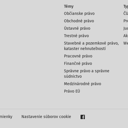
Témy
Ty
Občianske právo
Čl
Obchodné právo
Pr
Ústavné právo
Ju
Trestné právo
Ak
Stavebné a pozemkové právo,
We
kataster nehnuteľností
Pracovné právo
Finančné právo
Správne právo a správne
súdnictvo
Medzinárodné právo
Právo EÚ
mienky
Nastavenie súborov cookie