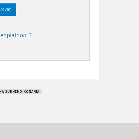
trovať
redplatnom
?
KA SÚDNEHO KONANIA