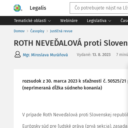
Legalis
Tematické oblasti
Webináre
Legislatíva
Čas
Domov
Časopisy
Justičná revue
ROTH NEVEĎALOVÁ proti Slovens
Vydané
:
13. 8. 2023
7 minú
Mgr. Miroslava Muráňová
rozsudok z 30. marca 2023 k sťažnosti č. 50525/21
(neprimeraná dĺžka súdneho konania)
V prípade Roth Neveďalová proti Slovenskej republi
Európsky súd pre ľudské práva (prvá sekcia), zasadaj