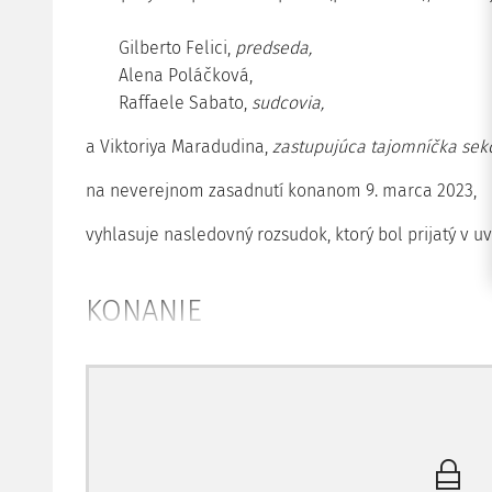
Gilberto Felici,
predseda,
Alena Poláčková,
Raffaele Sabato,
sudcovia,
a Viktoriya Maradudina,
zastupujúca tajomníčka sekc
na neverejnom zasadnutí konanom 9. marca 2023,
vyhlasuje nasledovný rozsudok, ktorý bol prijatý v u
KONANIE
1. Prípad vznikol na základe sťažnosti podanej na S
článku 34 Dohovoru o ochrane