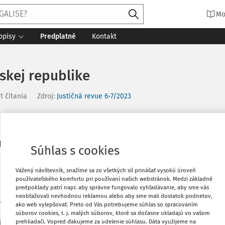
Mo
opisy
Predplatné
Kontakt
kej republike
t čítania
Zdroj
:
Justičná revue 6-7/2023
 pre porušenie článku 6 ods. 1 Dohovoru
Vytlačiť
Súhlas s cookies
Vážený návštevník, snažíme sa zo všetkých síl prinášať vysokú úroveň
Obľúbené
používateľského komfortu pri používaní našich webstránok. Medzi základné
predpoklady patrí napr. aby správne fungovalo vyhľadávanie, aby sme vás
neobťažovali nevhodnou reklamou alebo aby sme mali dostatok podnetov,
ke,
Zdieľať
ako web vylepšovať. Preto od Vás potrebujeme súhlas so spracovaním
súborov cookies, t. j. malých súborov, ktoré sa dočasne ukladajú vo vašom
úc vo výbore v zložení:
prehliadači. Vopred ďakujeme za udelenie súhlasu. Dáta využijeme na