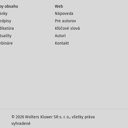
py obsahu
Web
ánky
Nápoveda
edpisy
Pre autorov
dikatúra
Kľúčové slová
tuality
Autori
bináre
Kontakt
© 2026 Wolters Kluwer SR s. r. o., všetky práva
vyhradené