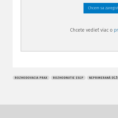
Chcem sa zaregis
Chcete vedieť viac o
p
ROZHODOVACIA PRAX
ROZHODNUTIE ESĽP
NEPRIMERANÁ DĹŽ