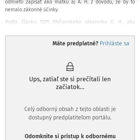
odmietli zapísať ako matku aj A. H. z dôvodu, že by to
nemalo zákonné účinky.
Podľa článku 1591 Občianskeho zákonníka G. H., ako
biologická matka dieťaťa, bola aj jeho zákonnou matkou.
Dňa 28. júla 2015 obe sťažovateľky podali žalobu na
Máte predplatné?
Prihláste sa
Okresný súd v Schönebergu, ktorou sa
Ups, zatiaľ ste si prečítali len
začiatok...
Celý odborný obsah z tejto oblasti je
dostupný predplatiteľom portálu.
Odomknite si prístup k odbornému