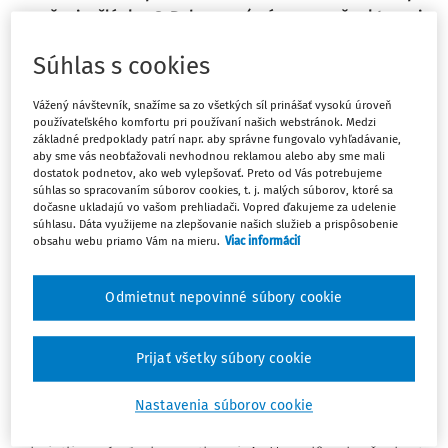
porušenie článku 8 Dohovoru (právo
na rešpektovanie
súkromného života) v kontexte odmietnutia úradov
Súhlas s cookies
uviesť transrodového
rodiča v rodnom liste dieťaťa ako
matku dieťaťa, ktoré neporodila
Vážený návštevník, snažíme sa zo všetkých síl prinášať vysokú úroveň
používateľského komfortu pri používaní našich webstránok. Medzi
základné predpoklady patrí napr. aby správne fungovalo vyhľadávanie,
Sťažovatelia, A. H., G. H. a L. D. H. sú občania Nemecka, Izraela a
aby sme vás neobťažovali nevhodnou reklamou alebo aby sme mali
Spojeného kráľovstva, ktorí sa narodili v rokoch 1979, 1976 a 2015 a žijú
dostatok podnetov, ako web vylepšovať. Preto od Vás potrebujeme
súhlas so spracovaním súborov cookies, t. j. malých súborov, ktoré sa
v meste Berlín. Prvá sťažovateľka, A. H., sa narodila ako muž. Dňa 19.
dočasne ukladajú vo vašom prehliadači. Vopred ďakujeme za udelenie
júla 2012 Okresný súd v Schönebergu v Berlíne uznal, že v súčasnosti
súhlasu. Dáta využijeme na zlepšovanie našich služieb a prispôsobenie
je ženou.
obsahu webu priamo Vám na mieru.
Viac informácií
Dňa 23. marca 2015 A. H. uznala svoje materstvo k ešte
Odmietnut nepovinné súbory cookie
nenarodenému dieťaťu (L. D. H., tretiemu sťažovateľovi)
pred notárom, so súhlasom G. H., druhej sťažovateľky. Dňa
16. júna 2015 G. H. porodila dieťa, ktoré bolo počaté zo
Prijať všetky súbory cookie
spermií A. H. Dňa 15. júla 2015 na matrike informovali
sťažovateľov, že na matrike zapísali narodenie L. D. H. V
Nastavenia súborov cookie
tomto zápise figuruje G. H. ako matka dieťaťa a na matrike