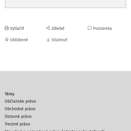
Vytlačiť
Zdieľať
Poznámka
Obľúbené
Stiahnuť
Témy
Občianske právo
Obchodné právo
Ústavné právo
Trestné právo