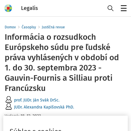
Legalis
Menu
Domov
Časopisy
Justičná revue
Informácia o rozsudkoch
Európskeho súdu pre ľudské
práva vyhlásených v období od
1. do 30. septembra 2023 -
Gauvin-Fournis a Silliau proti
Francúzsku
prof. JUDr. Ján Svák DrSc.
JUDr. Alexandra Kapišovská PhD.
Vydané
:
18. 12. 2023
6 minút čítania
Zdroj
:
Justičná revue 11/2023