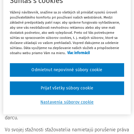
Súhlas s cookies
rozsudok zo 7. septembra 2023 k sťažnostiam č. 21424/16
Vážený návštevník, snažíme sa zo všetkých síl prinášať vysokú úroveň
a 45728/17 pre porušenie článku 8
Dohovoru
(právo na
používateľského komfortu pri používaní našich webstránok. Medzi
základné predpoklady patrí napr. aby správne fungovalo vyhľadávanie,
rešpektovanie súkromného a rodinného života) v
aby sme vás neobťažovali nevhodnou reklamou alebo aby sme mali
kontexte zisťovania pôvodu darcov spermií u detí
dostatok podnetov, ako web vylepšovať. Preto od Vás potrebujeme
narodených metódou asistovanej reprodukcie
súhlas so spracovaním súborov cookies, t. j. malých súborov, ktoré sa
dočasne ukladajú vo vašom prehliadači. Vopred ďakujeme za udelenie
súhlasu. Dáta využijeme na zlepšovanie našich služieb a prispôsobenie
Sťažovatelia sa narodili v 80-tych rokoch pomocou
obsahu webu priamo Vám na mieru.
Viac informácií
umelého oplodnenia použitím spermií darcov. Do 1.
septembra 2022 nemali možnosť získať informáciu o
Odmietnut nepovinné súbory cookie
totožnosti týchto darcov. Po uvedenom dátume nadobudol
účinnosť nový právny systém na získanie prístupu k
informácii o pôvode osoby. Podľa novej právnej úpravy
Prijať všetky súbory cookie
jednotlivci, ktorí sa narodili pred účinnosťou novej reformy,
Nastavenia súborov cookie
mali možnosť získať informácie o svojom pôvode.
Poskytnutie tejto informácie však podliehalo súhlasu
darcu.
Vo svojej sťažnosti sťažovatelia namietajú porušenie práva