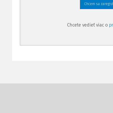
Chcem sa zaregis
Chcete vedieť viac o
p