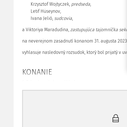
Krzysztof Wojtyczek,
predseda
,
Letif Hüseynov,
Ivana Jelió,
sudcovia
,
a Viktoriya Maradudina,
zastupujúca tajomníčka sek
na neverejnom zasadnutí konanom 31. augusta 2023
vyhlasuje nasledovný rozsudok, ktorý bol prijatý v u
KONANIE
1. Prípad vznikol na základ