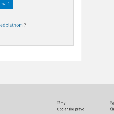
trovať
redplatnom
?
Témy
Ty
Občianske právo
Čl