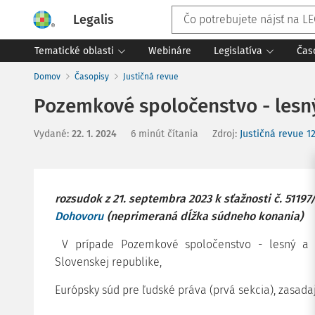
Legalis
Tematické oblasti
Webináre
Legislatíva
Čas
Domov
Časopisy
Justičná revue
Pozemkové spoločenstvo - lesný
Vydané
:
22. 1. 2024
6 minút čítania
Zdroj
:
Justičná revue 1
rozsudok z 21. septembra 2023 k sťažnosti č. 51197
Dohovoru
(neprimeraná dĺžka súdneho konania)
V prípade Pozemkové spoločenstvo - lesný a p
Slovenskej republike,
Európsky súd pre ľudské práva (prvá sekcia), zasadaj