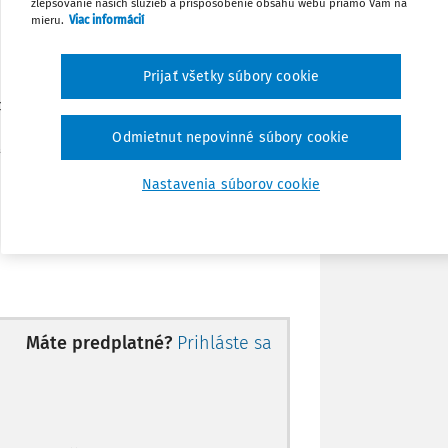
zlepšovanie našich služieb a prispôsobenie obsahu webu priamo Vám na
Stiahnuť
mieru.
Viac informácií
Poznámka
Prijať všetky súbory cookie
cie
,
Odmietnut nepovinné súbory cookie
,
vedený deň:
Nastavenia súborov cookie
Máte predplatné?
Prihláste sa