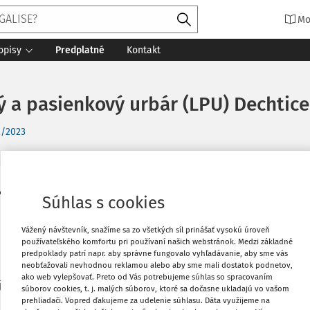
Mo
opisy
Predplatné
Kontakt
 a pasienkový urbár (LPU) Dechtice
2/2023
Vytlačiť
/21 pre porušenie článku 6 ods. 1
Súhlas s cookies
Vážený návštevník, snažíme sa zo všetkých síl prinášať vysokú úroveň
Obľúbené
asienkový urbár (LPU) Dechtice proti
používateľského komfortu pri používaní našich webstránok. Medzi základné
predpoklady patrí napr. aby správne fungovalo vyhľadávanie, aby sme vás
neobťažovali nevhodnou reklamou alebo aby sme mali dostatok podnetov,
Zdieľať
ako web vylepšovať. Preto od Vás potrebujeme súhlas so spracovaním
úc vo výbore v zložení:
súborov cookies, t. j. malých súborov, ktoré sa dočasne ukladajú vo vašom
prehliadači. Vopred ďakujeme za udelenie súhlasu. Dáta využijeme na