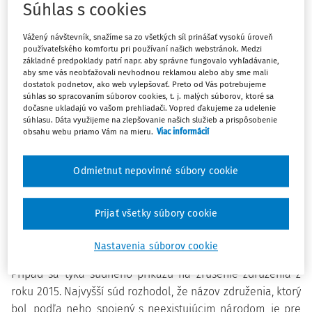
7 minút čítania
Súhlas s cookies
Zdroj
:
Justičná revue 4/2024
Vážený návštevník, snažíme sa zo všetkých síl prinášať vysokú úroveň
rozsudok zo 14. marca 2024 k sťažnosti č. 26821/17 pre
používateľského komfortu pri používaní našich webstránok. Medzi
porušenie
článku 11 Dohovoru
(sloboda združovania) v
základné predpoklady patrí napr. aby správne fungovalo vyhľadávanie,
aby sme vás neobťažovali nevhodnou reklamou alebo aby sme mali
kontexte nariadenia likvidácie združenia z dôvodu, že
dostatok podnetov, ako web vylepšovať. Preto od Vás potrebujeme
jeho názov odkazujúci na neexistujúci národ, je
súhlas so spracovaním súborov cookies, t. j. malých súborov, ktoré sa
dočasne ukladajú vo vašom prehliadači. Vopred ďakujeme za udelenie
zmätočný
súhlasu. Dáta využijeme na zlepšovanie našich služieb a prispôsobenie
obsahu webu priamo Vám na mieru.
Viac informácií
Sťažovateľom je Združenie ľudu sliezskej národnosti
(Stowarzyszenie Osób Narodowości Śląskiej). Združenie
Odmietnut nepovinné súbory cookie
bolo registrované v roku 2011 a v roku 2016 vstúpilo do
likvidácie. Sliezsko je historický región na juhozápade
Poľska. Podľa sčítania obyvateľstva z roku 2011 takmer pol
Prijať všetky súbory cookie
milióna ľudí deklarovalo, že majú poľskú a "sliezsku"
národnosť.
Nastavenia súborov cookie
Prípad sa týka súdneho príkazu na zrušenie združenia z
roku 2015. Najvyšší súd rozhodol, že názov združenia, ktorý
bol, podľa neho, spojený s neexistujúcim národom, je pre