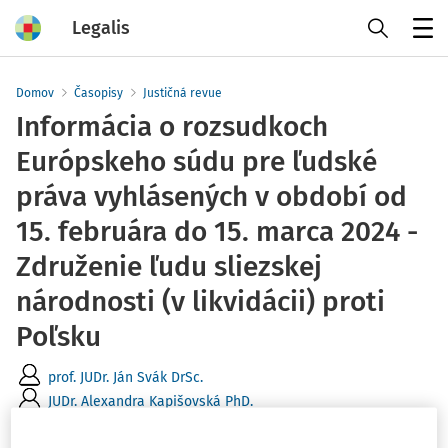
Legalis
Menu
Domov
Časopisy
Justičná revue
Informácia o rozsudkoch
Európskeho súdu pre ľudské
práva vyhlásených v období od
15. februára do 15. marca 2024 -
Združenie ľudu sliezskej
národnosti (v likvidácii) proti
Poľsku
prof. JUDr. Ján Svák DrSc.
JUDr. Alexandra Kapišovská PhD.
Vydané
:
21. 5. 2024