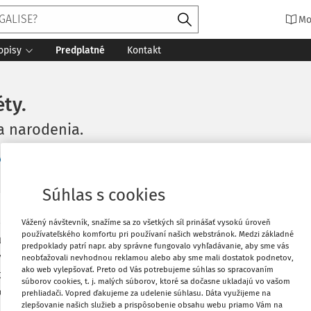
Mo
opisy
Predplatné
Kontakt
ty.
ia narodenia.
Vydané
:
31. 7. 2017
13 minút čítania
Zdroj
:
Právny obzor 4
vela
Súhlas s cookies
Vytlačiť
má Právny obzor. Časopisy niekedy "žijú"
Vážený návštevník, snažíme sa zo všetkých síl prinášať vysokú úroveň
používateľského komfortu pri používaní našich webstránok. Medzi základné
ijú" poriadne dlho, aj keď už dávno nie sú
predpoklady patrí napr. aby správne fungovalo vyhľadávanie, aby sme vás
elaidom z Tallinnu, najprv na kongrese
neobťažovali nevhodnou reklamou alebo aby sme mali dostatok podnetov,
Obľúbené
ako web vylepšovať. Preto od Vás potrebujeme súhlas so spracovaním
óbri 2016, a potom na konferencii
súborov cookies, t. j. malých súborov, ktoré sa dočasne ukladajú vo vašom
eli k tomu, že sa zrodil tento náš
prehliadači. Vopred ďakujeme za udelenie súhlasu. Dáta využijeme na
Zdieľať
zlepšovanie našich služieb a prispôsobenie obsahu webu priamo Vám na