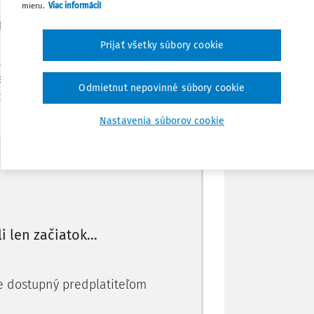
mieru.
Viac informácií
 v učiteľskej rodine v Narve v Estónsku,
Stiahnuť
 otec, ktorý bol aj starostom Narvy,
Prijať všetky súbory cookie
 nezávislosť v boji proti ruským
Poznámka
estónske priezvisko Tammelo. Ilmar
Odmietnut nepovinné súbory cookie
oku na Univerz
Nastavenia súborov cookie
Máte predplatné?
Prihláste sa
li len začiatok...
je dostupný predplatiteľom