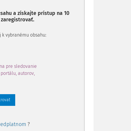
ahu a získajte prístup na 10
 zaregistrovať.
 aj k vybranému obsahu:
na pre sledovanie
portálu, autorov,
trovať
redplatnom
?