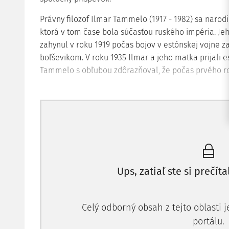
Právny filozof Ilmar Tammelo (1917 - 1982) sa narodil
ktorá v tom čase bola súčasťou ruského impéria. Jeho
zahynul v roku 1919 počas bojov v estónskej vojne za
boľševikom. V roku 1935 Ilmar a jeho matka prijali 
Tammelo s obľubou zdôrazňoval, že počas prvého r
Ups, zatiaľ ste si prečíta
Celý odborný obsah z tejto oblasti 
portálu.