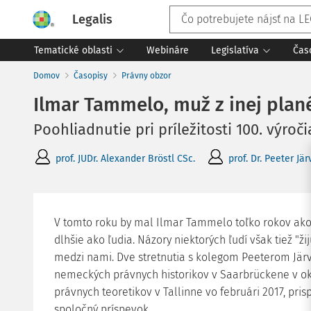
Legalis
Tematické oblasti
Webináre
Legislatíva
Čas
Domov
Časopisy
Právny obzor
Ilmar Tammelo, muž z inej plané
Poohliadnutie pri príležitosti 100. výroč
prof. JUDr. Alexander Bröstl CSc.
prof. Dr. Peeter Jär
V tomto roku by mal Ilmar Tammelo toľko rokov ako 
dlhšie ako ľudia. Názory niektorých ľudí však tiež "ž
medzi nami. Dve stretnutia s kolegom Peeterom Järv
nemeckých právnych historikov v Saarbrückene v okt
právnych teoretikov v Tallinne vo februári 2017, prisp
spoločný príspevok.