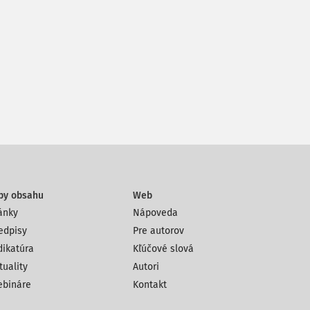
py obsahu
Web
ánky
Nápoveda
edpisy
Pre autorov
dikatúra
Kľúčové slová
tuality
Autori
bináre
Kontakt