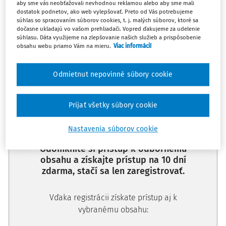
aby sme vás neobťažovali nevhodnou reklamou alebo aby sme mali
dostatok podnetov, ako web vylepšovať. Preto od Vás potrebujeme
súhlas so spracovaním súborov cookies, t. j. malých súborov, ktoré sa
dočasne ukladajú vo vašom prehliadači. Vopred ďakujeme za udelenie
súhlasu. Dáta využijeme na zlepšovanie našich služieb a prispôsobenie
obsahu webu priamo Vám na mieru.
Viac informácií
Ups, zatiaľ ste si prečítali len
začiatok...
Odmietnut nepovinné súbory cookie
Celý odborný obsah z tejto oblasti je
Prijať všetky súbory cookie
dostupný predplatiteľom portálu.
Nastavenia súborov cookie
Odomknite si prístup k odbornému
obsahu a získajte prístup na 10 dní
zdarma, stačí sa len zaregistrovať.
Vďaka registrácii získate prístup aj k
vybranému obsahu: