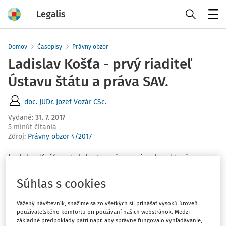
Legalis
Menu
Domov
Časopisy
Právny obzor
Ladislav Košťa - prvý riaditeľ
Ústavu štátu a práva SAV.
doc. JUDr. Jozef Vozár CSc.
Vydané
:
31. 7. 2017
5 minút čítania
Zdroj
:
Právny obzor 4/2017
Ladislav Košťa patril do generácie právnikov, ktorá
vykročila na cestu svojej profesie v ťažkých paťdesiatych
Súhlas s cookies
rokoch minulého storočia. Hneď po ukončení štúdia v ro
Vážený návštevník, snažíme sa zo všetkých síl prinášať vysokú úroveň
používateľského komfortu pri používaní našich webstránok. Medzi
základné predpoklady patrí napr. aby správne fungovalo vyhľadávanie,
Máte predplatné?
Prihláste sa