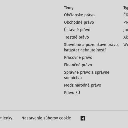
Témy
Ty
Občianske právo
Čl
Obchodné právo
Pr
Ústavné právo
Ju
Trestné právo
Ak
Stavebné a pozemkové právo,
We
kataster nehnuteľností
Pracovné právo
Finančné právo
Správne právo a správne
súdnictvo
Medzinárodné právo
Právo EÚ
mienky
Nastavenie súborov cookie