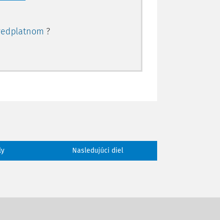
redplatnom
?
ly
Nasledujúci diel