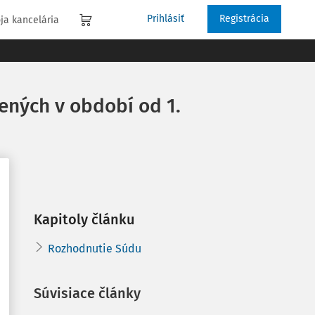
Prihlásiť
Registrácia
ja kancelária
ených v období od 1.
u
25
Kapitoly článku
Rozhodnutie Súdu
Súvisiace články