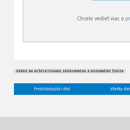
Chcete vedieť viac o
p
PRÁVO NA REŠPEKTOVANIE SÚKROMNÉHO A RODINNÉHO ŽIVOTA
Predchádzajúci diel
Všetky die