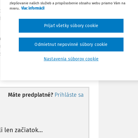
sa narodila v roku 1959, a tuniský štátny
zlepšovanie našich služieb a prispôsobenie obsahu webu priamo Vám na
Zdieľať
mieru.
Viac informácií
hodu do Belgicka mali 5 a 3 roky. Belgické
lásením o občianstve podľa článku 12bis
Stiahnuť
Prijať všetky súbory cookie
a 8 rokov odňatia slobody za členstvo a
Poznámka
Odmietnut nepovinné súbory cookie
tkom spáchaným v januári 2007 a decembri
ie teroristickej bunky spolu so svojím
Nastavenia súborov cookie
tov, ktorí sa potom mohli pripojiť k Al-
Máte predplatné?
Prihláste sa
li len začiatok...