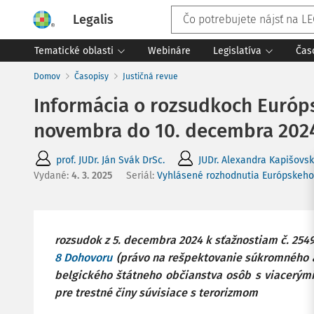
Legalis
Tematické oblasti
Webináre
Legislatíva
Čas
Domov
Časopisy
Justičná revue
Informácia o rozsudkoch Európs
novembra do 10. decembra 2024 
prof. JUDr. Ján Svák DrSc.
JUDr. Alexandra Kapišovs
Vydané
:
4. 3. 2025
Seriál:
Vyhlásené rozhodnutia Európskeho
rozsudok z 5. decembra 2024 k sťažnostiam č. 2549
8 Dohovoru
(právo na rešpektovanie súkromného a
belgického štátneho občianstva osôb s viacerým
pre trestné činy súvisiace s terorizmom