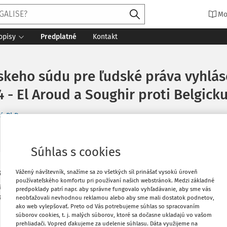
Mo
opisy
Predplatné
Kontakt
keho súdu pre ľudské práva vyhlás
- El Aroud a Soughir proti Belgick
ká PhD.
 súdu pre ľudské práva
6 minút čítania
Zdroj
:
Justičná revue 1/20
Súhlas s cookies
Vytlačiť
Vážený návštevník, snažíme sa zo všetkých síl prinášať vysokú úroveň
1/18 a č. 27629/18 pre porušenie
článku
používateľského komfortu pri používaní našich webstránok. Medzi základné
 rodinného života) v kontexte zbavenia
predpoklady patrí napr. aby správne fungovalo vyhľadávanie, aby sme vás
i občianstvami z dôvodu ich odsúdenia
neobťažovali nevhodnou reklamou alebo aby sme mali dostatok podnetov,
Obľúbené
ako web vylepšovať. Preto od Vás potrebujeme súhlas so spracovaním
súborov cookies, t. j. malých súborov, ktoré sa dočasne ukladajú vo vašom
prehliadači. Vopred ďakujeme za udelenie súhlasu. Dáta využijeme na