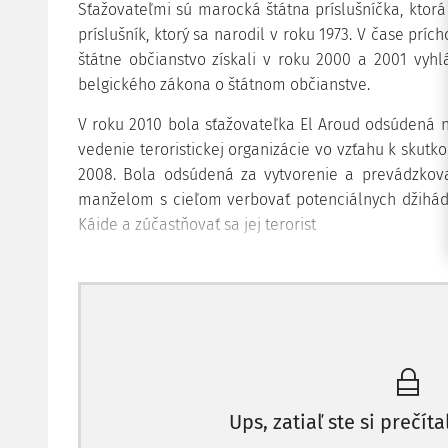
Sťažovateľmi sú marocká štátna príslušníčka, ktorá 
príslušník, ktorý sa narodil v roku 1973. V čase príc
štátne občianstvo získali v roku 2000 a 2001 vyh
belgického zákona o štátnom občianstve.
V roku 2010 bola sťažovateľka El Aroud odsúdená n
vedenie teroristickej organizácie vo vzťahu k sku
2008. Bola odsúdená za vytvorenie a prevádzkovan
manželom s cieľom verbovať potenciálnych džihádis
Káide a zúčastňovať sa jej terorist
Ups, zatiaľ ste si prečíta