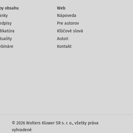
py obsahu
Web
ánky
Nápoveda
edpisy
Pre autorov
dikatúra
Kľúčové slová
tuality
Autori
bináre
Kontakt
© 2026 Wolters Kluwer SR s. r. o., všetky práva
vyhradené