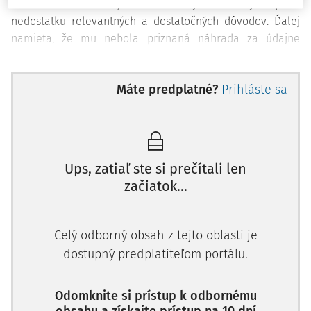
Dohovoru
z dôvodu, že bol vzatý do väzby napriek
nedostatku relevantných a dostatočných dôvodov. Ďalej
namieta, že mu nebola priznaná náhrada za údajne
protiprávnu väzbu.
Sťažovateľ tiež namieta porušenie práva na prezumpciu
Máte predplatné?
Prihláste sa
neviny v zmysle
článku 6 Dohovoru
.
Rozhodnutie Súdu
Ups, zatiaľ ste si prečítali len
začiatok...
K namietanému porušeniu
článku 5 Dohovoru
Súd konštato
Celý odborný obsah z tejto oblasti je
dostupný predplatiteľom portálu.
Odomknite si prístup k odbornému