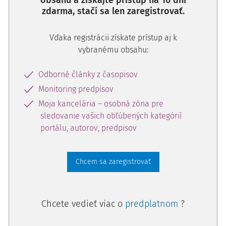
obsahu a získajte prístup na 10 dní
zdarma, stačí sa len zaregistrovať.
Vďaka registrácii získate prístup aj k
vybranému obsahu:
Odborné články z časopisov
Monitoring predpisov
Moja kancelária – osobná zóna pre
sledovanie vašich obľúbených kategórií
portálu, autorov, predpisov
Chcem sa zaregistrovať
Chcete vedieť viac o
predplatnom
?