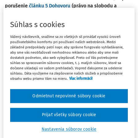
porušenie
článku 5 Dohovoru
(právo na slobodu a
bezpečnosť) a
článku 6 ods. 2 Dohovoru
(právo na
prezumpciu neviny) v kontexte väzby v prípravnom
Súhlas s cookies
konaní bez relevantných a dostatočných dôvodov
Vážený návštevník, snažíme sa zo všetkých síl prinášať vysokú úroveň
Sťažovateľ je portugalský štátny príslušník, ktorý sa narodil
používateľského komfortu pri používaní našich webstránok. Medzi
základné predpoklady patrí napr. aby správne fungovalo vyhľadávanie,
v roku 1972 a žije v Portugalsku.
aby sme vás neobťažovali nevhodnou reklamou alebo aby sme mali
dostatok podnetov, ako web vylepšovať. Preto od Vás potrebujeme
Prípad sa týka väzby sťažovateľa v prípravnom konaní
súhlas so spracovaním súborov cookies, t. j. malých súborov, ktoré sa
trvajúcej 8 mesiacov a 21 dní v súvislosti s trestným
dočasne ukladajú vo vašom prehliadači. Vopred ďakujeme za udelenie
súhlasu. Dáta využijeme na zlepšovanie našich služieb a prispôsobenie
konaním vedeným proti nemu vo veci znásilnenia. Trestné
obsahu webu priamo Vám na mieru.
Viac informácií
konanie skončilo oslobodením sťažovateľa spod obžaloby.
Odmietnut nepovinné súbory cookie
Prípad sa takisto týka odmietnutia vnútroštátnych orgánov
priznať mu odškodnenie za ujmu, ktorá mu vznikla z
dôvodu väzby v prípravnom konaní.
Prijať všetky súbory cookie
Sťažovateľ vo svojej sťažnosti namieta porušenie svojho
Nastavenia súborov cookie
práva na slobodu a bezpečnosť v zmysle
článku 5