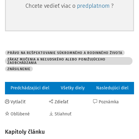
Chcete vedieť viac o
predplatnom
?
PRÁVO NA REŠPEKTOVANIE SÚKROMNÉHO A RODINNÉHO ŽIVOTA
ZÁKAZ MUČENIA A NEĽUDSKÉHO ALEBO PONIŽUJÚCEHO
ZAOBCHÁDZANIA
ZNÁSILNENIE
Predchádzajúci diel
Všetky diely
Nasledujúci diel
Vytlačiť
Zdieľať
Poznámka
Obľúbené
Stiahnuť
Kapitoly článku