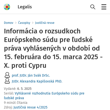
Legalis
Menu
Domov
Časopisy
Justičná revue
Informácia o rozsudkoch
Európskeho súdu pre ľudské
práva vyhlásených v období od
15. februára do 15. marca 2025 -
X. proti Cypru
prof. JUDr. Ján Svák DrSc.
JUDr. Alexandra Kapišovská PhD.
Vydané
:
6. 5. 2025
Seriál:
Vyhlásené rozhodnutia Európskeho súdu pre
ľudské práva
9 minút čítania
Zdroj
:
Justičná revue 4/2025