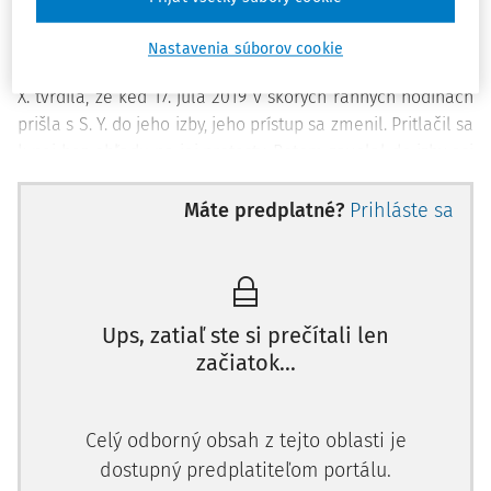
hmlisté a nevedela si presne spomenúť, čo sa vtedy
Nastavenia súborov cookie
skutočne stalo.
X. tvrdila, že keď 17. júla 2019 v skorých ranných hodinách
prišla s S. Y. do jeho izby, jeho prístup sa zmenil. Pritlačil sa
k nej bez ohľadu na jej protesty. Potom zavolal do izby asi
12 priateľov, ktorí jej priviazali kolená k ramenám a
hromadne ju znásilnili. Zdalo sa jej, že si spomína na
Máte predplatné?
Prihláste sa
dvoch ľudí, ktorí scénu natáčali. Nakoniec sa jej
Ups, zatiaľ ste si prečítali len
začiatok...
Celý odborný obsah z tejto oblasti je
dostupný predplatiteľom portálu.