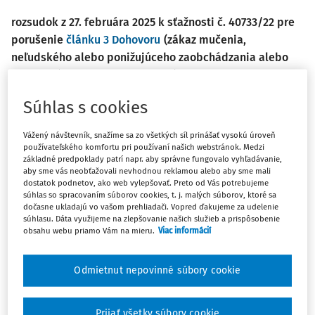
rozsudok z 27. februára 2025 k sťažnosti č. 40733/22 pre
porušenie
článku 3 Dohovoru
(zákaz mučenia,
neľudského alebo ponižujúceho zaobchádzania alebo
trestania) a
článku 8 Dohovoru
(právo na rešpektovanie
súkromného a rodinného života) v kontexte pochybení
Súhlas s cookies
vo vyšetrovaní znásilnenia
Vážený návštevník, snažíme sa zo všetkých síl prinášať vysokú úroveň
Sťažovateľka X. je britská štátna príslušníčka, ktorá sa
používateľského komfortu pri používaní našich webstránok. Medzi
narodila v roku 2000 a žije v Spojenom kráľovstve. X.
základné predpoklady patrí napr. aby správne fungovalo vyhľadávanie,
aby sme vás neobťažovali nevhodnou reklamou alebo aby sme mali
navštívila Ayia Napa na Cypre v júli 2019. Bývala v
dostatok podnetov, ako web vylepšovať. Preto od Vás potrebujeme
apartmánovom komplexe pre mladých a zdieľala izbu s
súhlas so spracovaním súborov cookies, t. j. malých súborov, ktoré sa
dvomi priateľkami. Podľa jej neskoršieho vyjadrenia na
dočasne ukladajú vo vašom prehliadači. Vopred ďakujeme za udelenie
súhlasu. Dáta využijeme na zlepšovanie našich služieb a prispôsobenie
polícii mala dvakrát dobrovoľný sex s iným hosťom
obsahu webu priamo Vám na mieru.
Viac informácií
zariadenia, izraelčanom S. Y., ale zakaždým ich vyrušili
jeho priatelia, pretože prišli do izby a snažili sa ich
Odmietnut nepovinné súbory cookie
filmovať. Jeden z nich ju obchytkával a dokonca ju udrel
po zadku. Tvrdila, že jeden z jeho priateľov sa tiež pokúsil
o intimny styk, no pretože vypila veľa alkoholu, všetko bolo
Prijať všetky súbory cookie