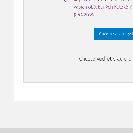
vašich obľúbených kategórií 
predpisov
Chcem sa zaregis
Chcete vedieť viac o
p