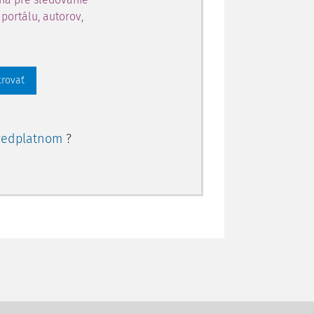
portálu, autorov,
trovať
redplatnom
?