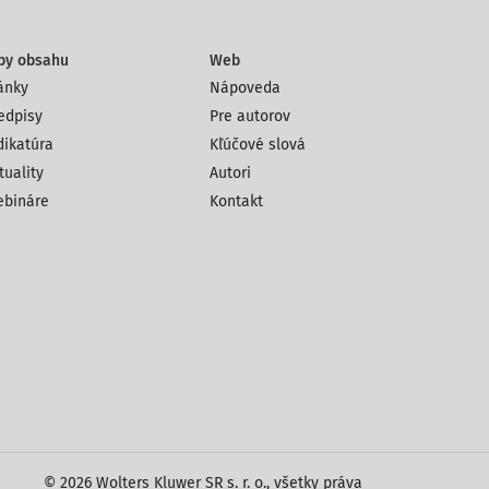
py obsahu
Web
ánky
Nápoveda
edpisy
Pre autorov
dikatúra
Kľúčové slová
tuality
Autori
bináre
Kontakt
© 2026 Wolters Kluwer SR s. r. o., všetky práva