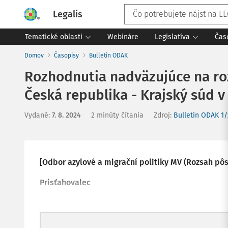
Legalis
Tematické oblasti
Webináre
Legislatíva
Čas
Domov
Časopisy
Bulletin ODAK
Rozhodnutia nadväzujúce na ro
Česká republika - Krajský súd v
Vydané
:
7. 8. 2024
2 minúty čítania
Zdroj
:
Bulletin ODAK 1
[Odbor azylové a migrační politiky MV (Rozsah pôs
Prisťahovalec