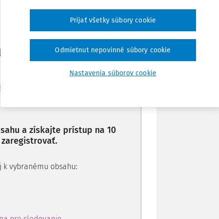
Prijať všetky súbory cookie
Stiahnuť
Odmietnut nepovinné súbory cookie
li len začiatok...
Poznámka
Nastavenia súborov cookie
je dostupný predplatiteľom
ahu a získajte prístup na 10
 zaregistrovať.
 aj k vybranému obsahu:
na pre sledovanie