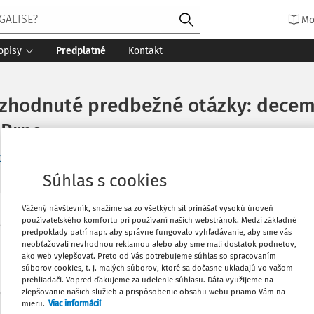
Mo
opisy
Predplatné
Kontakt
zhodnuté predbežné otázky: decemb
 Brne
/2024
Súhlas s cookies
Vážený návštevník, snažíme sa zo všetkých síl prinášať vysokú úroveň
používateľského komfortu pri používaní našich webstránok. Medzi základné
Vytlačiť
obnosti smernice o návrate), C-257/22]
predpoklady patrí napr. aby správne fungovalo vyhľadávanie, aby sme vás
neobťažovali nevhodnou reklamou alebo aby sme mali dostatok podnetov,
ako web vylepšovať. Preto od Vás potrebujeme súhlas so spracovaním
Obľúbené
súborov cookies, t. j. malých súborov, ktoré sa dočasne ukladajú vo vašom
prehliadači. Vopred ďakujeme za udelenie súhlasu. Dáta využijeme na
zlepšovanie našich služieb a prispôsobenie obsahu webu priamo Vám na
mieru.
Viac informácií
Zdieľať
Máte predplatné?
Prihláste sa