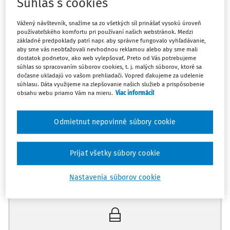
Súhlas s cookies
[Rozsudok X, C-302/18]
Vážený návštevník, snažíme sa zo všetkých síl prinášať vysokú úroveň
Prisťahovalecká politika - Postavenie štátnych
používateľského komfortu pri používaní našich webstránok. Medzi
príslušníkov tretích krajín, ktorí sú osobami s
základné predpoklady patrí napr. aby správne fungovalo vyhľadávanie,
aby sme vás neobťažovali nevhodnou reklamou alebo aby sme mali
dlhodobým pobytom - Podmienka stabilných,
dostatok podnetov, ako web vylepšovať. Preto od Vás potrebujeme
pravidelných a dostatočných zdrojov
súhlas so spracovaním súborov cookies, t. j. malých súborov, ktoré sa
dočasne ukladajú vo vašom prehliadači. Vopred ďakujeme za udelenie
súhlasu. Dáta využijeme na zlepšovanie našich služieb a prispôsobenie
Rada pre cudzinecké spory zrušila rozhodnutie, ktorým
obsahu webu priamo Vám na mieru.
Viac informácií
belgické orgány odmietli udeliť žiadateľovi postavenie
osoby s dlhodobým pobytom, z dôvodu, že na to, aby uživil
Odmietnut nepovinné súbory cookie
seba, nedisponoval "vlastnými zdrojmi", ale iba zdrojmi,
ktoré mu poskytol jeho brat.
Prijať všetky súbory cookie
V dôs
Máte predplatné?
Prihláste sa
Nastavenia súborov cookie