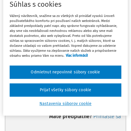
Súhlas s cookies
Georgios A. Serghides, predseda, Alena Poláčková, Alain
Chablais, sudcovia,
Vážený návštevník, snažíme sa zo všetkých síl prinášať vysokú úroveň
používateľského komfortu pri používaní našich webstránok. Medzi
a Liv Tigerstedt, zástupkyňa tajomníka sekcie,
základné predpoklady patrí napr. aby správne fungovalo vyhľadávanie,
aby sme vás neobťažovali nevhodnou reklamou alebo aby sme mali
vzhľadom na:
dostatok podnetov, ako web vylepšovať. Preto od Vás potrebujeme
súhlas so spracovaním súborov cookies, t. j. malých súborov, ktoré sa
dočasne ukladajú vo vašom prehliadači. Vopred ďakujeme za udelenie
sťažnosť (č. 6251/20) proti Slovenskej republike podanú na
súhlasu. Dáta využijeme na zlepšovanie našich služieb a prispôsobenie
Súd podľa
článku 34 Dohovoru o ochrane ľudských práv a
obsahu webu priamo Vám na mieru.
Viac informácií
základných slobôd
(ďalej len "
Dohovor
") dňa 23. januára
2020 slovenským štátnym občanom pánom Milanom
Odmietnut nepovinné súbory cookie
Kiačekom (ďalej len "sťažovateľ"), narodeným v roku 1955,
žijúcim v Bratislave, ktorého zastupoval pán A. Werner,
Prijať všetky súbory cookie
advokát vykonávajúci svoju prax v Bratislave;
rozhodnutie oznámiť vláde Slovenskej republiky (ďalej len
Nastavenia súborov cookie
"vláda"), zastúpenej jej zástupkyňou, pani
Máte predplatné?
Prihláste sa