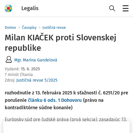
Legalis
Menu
Domov
Časopisy
Justičná revue
Milan KIAČEK proti Slovenskej
republike
Mgr. Marína Gandelová
Vydané
:
15. 6. 2025
7 minút čítania
Zdroj
:
Justičná revue 5/2025
rozhodnutie z 13. februára 2025 k sťažnosti č. 6251/20 pre
porušenie
článku 6 ods. 1 Dohovoru
(právo na
kontradiktórne súdne konanie)
Európsky súd pre ľudské práva (prvá sekcia), zasadajúc 13.
februára 2025 vo výbore v zložení: