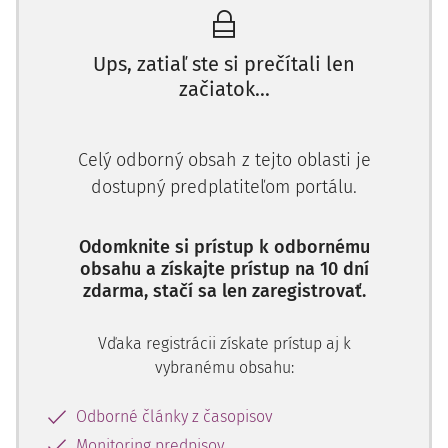
1.
Prípad sa týka námietok sťažovateľa podľa
článku 5
ods. 3
a
ods. 4
,
článku 6 ods. 1
a
ods. 2
a
článku 13
Dohovoru
v súvislosti s jeho väzbou v prípravnom
Ups, zatiaľ ste si prečítali len
konaní v trestnej veci.
začiatok...
Celý odborný obsah z tejto oblasti je
dostupný predplatiteľom portálu.
Odomknite si prístup k odbornému
obsahu a získajte prístup na 10 dní
zdarma, stačí sa len zaregistrovať.
Vďaka registrácii získate prístup aj k
vybranému obsahu:
Odborné články z časopisov
Monitoring predpisov