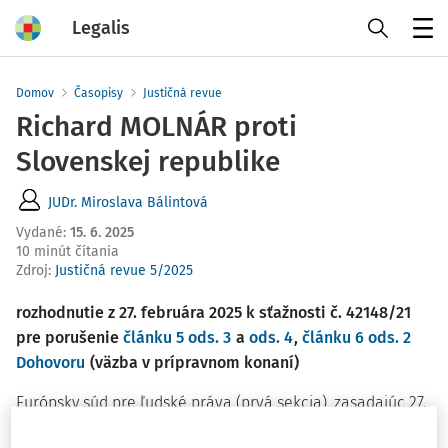
Legalis
Menu
Domov
Časopisy
Justičná revue
Richard MOLNÁR proti
Slovenskej republike
JUDr. Miroslava Bálintová
Vydané
:
15. 6. 2025
10 minút čítania
Zdroj
:
Justičná revue 5/2025
rozhodnutie z 27. februára 2025 k sťažnosti č. 42148/21
pre porušenie
článku 5 ods. 3
a
ods. 4
,
článku 6 ods. 2
Dohovoru
(väzba v prípravnom konaní)
Európsky súd pre ľudské práva (prvá sekcia), zasadajúc 27.
februára 2025 ako výbor v zložení: