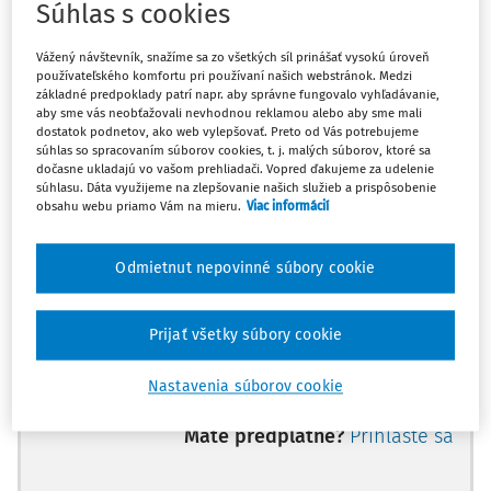
Súhlas s cookies
Artúrs Kučs, predseda, Alena Poláčková, Anna Adamska-
Gallant, sudcovia,
Vážený návštevník, snažíme sa zo všetkých síl prinášať vysokú úroveň
používateľského komfortu pri používaní našich webstránok. Medzi
a Liv Tigerstedt, zástupkyňa tajomníka sekcie,
základné predpoklady patrí napr. aby správne fungovalo vyhľadávanie,
aby sme vás neobťažovali nevhodnou reklamou alebo aby sme mali
dostatok podnetov, ako web vylepšovať. Preto od Vás potrebujeme
berúc do úvahy:
súhlas so spracovaním súborov cookies, t. j. malých súborov, ktoré sa
dočasne ukladajú vo vašom prehliadači. Vopred ďakujeme za udelenie
sťažnosť (č. 42148/21) proti Slovenskej republike, podanú
súhlasu. Dáta využijeme na zlepšovanie našich služieb a prispôsobenie
na Súd podľa
článku 34 Dohovoru o ochrane ľudských
obsahu webu priamo Vám na mieru.
Viac informácií
práv a základných slobôd
(ďalej len "
Dohovor
") 13.
augusta 2021 slovenským štátnym občanom, pánom
Odmietnut nepovinné súbory cookie
Richardom Molnárom (ďalej len "sťažovateľ"), ktorý sa
narodil v roku 1965, žije v Stupave a ktorého zastupovala
Prijať všetky súbory cookie
pani M. Lichnerová, advokátka pôsobiaca v Bratislave;
Nastavenia súborov cookie
po neverejnom prerokovaní, rozhodol takto:
Máte predplatné?
Prihláste sa
PREDMET PRÍPADU