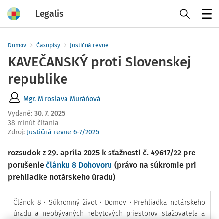
Legalis
Menu
Domov
Časopisy
Justičná revue
KAVEČANSKÝ proti Slovenskej
republike
Mgr. Miroslava Muráňová
Vydané
:
30. 7. 2025
38 minút čítania
Zdroj
:
Justičná revue 6-7/2025
rozsudok z 29. apríla 2025 k sťažnosti č. 49617/22 pre
porušenie
článku 8 Dohovoru
(právo na súkromie pri
prehliadke notárskeho úradu)
Článok 8 • Súkromný život • Domov • Prehliadka notárskeho
úradu a neobývaných nebytových priestorov sťažovateľa a