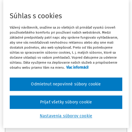
zaistenie jehoelektronických zariadení na základe príkazov
na prehliadku vydaných vyšetrovateľom a schválených
Súhlas s cookies
prokurátorom v rámci trestného konania • Neexistencia
predchádzajúceho súdneho príkazu alebo možnosti
Vážený návštevník, snažíme sa zo všetkých síl prinášať vysokú úroveň
dosiahnuť účinný súdny prieskum a posteriori rozhodnutia o
používateľského komfortu pri používaní našich webstránok. Medzi
nariadení prehliadky alebo spôsobu jej vykonania •
základné predpoklady patrí napr. aby správne fungovalo vyhľadávanie,
Nedostatočné súdne záruky pred vydaním príkazu na
aby sme vás neobťažovali nevhodnou reklamou alebo aby sme mali
dostatok podnetov, ako web vylepšovať. Preto od Vás potrebujeme
prehliadku alebo po vykonaní prehliadky napriek
súhlas so spracovaním súborov cookies, t. j. malých súborov, ktoré sa
všeobecnému základu napadnutých opatrení vo
dočasne ukladajú vo vašom prehliadači. Vopred ďakujeme za udelenie
vnútroštátnom práve • Zásah, ktorý nie je "v súlade so
súhlasu. Dáta využijeme na zlepšovanie našich služieb a prispôsobenie
zákonom".
obsahu webu priamo Vám na mieru.
Viac informácií
Odmietnut nepovinné súbory cookie
V prípade Kavečanský proti Slovenskej republike,
Európsky súd pre ľudské práva (prvá sekcia), zasadajúc v
Prijať všetky súbory cookie
komore v zložení:
Nastavenia súborov cookie
Máte predplatné?
Prihláste sa
Erik Wennerström, predseda, Alena Poláčková, Georgios A.
Serghides, Raffaele Sabato, Frédéric Krenc, Alain Chablais,