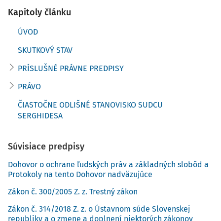
republiky.
Kapitoly článku
4. Skutkový stav možno zhrnúť takto.
ÚVOD
SKUTKOVÝ STAV
5. Sťažovateľ je od roku 2009 notárom. Ako tvrdí, v období
od 30. apríla do 2. mája 2021 sa stal obeťou vydieračského
PRÍSLUŠNÉ PRÁVNE PREDPISY
únosu, keď bol prepadnutý pred svojím notárskym úradom
PRÁVO
počas výkonu svojej funkcie. Údajne sa mu vyhrážali
smrťou jeho manželky a vtedy štvorročnej dcéry a prinútili
ČIASTOČNE ODLIŠNÉ STANOVISKO SUDCU
ho vybrať peniaze z jeho trezoru (4 000 000 EUR) a
SERGHIDESA
odovzdať ich v Rakúsku 1. mája 2021 večer. Bol nezvestný
celkovo štyridsaťdeväť hodín.
Súvisiace predpisy
6. Dňa 2. mája 2021 sťažovateľ oznámil svoj únos polícii.
Dohovor o ochrane ľudských práv a základných slobôd a
Protokoly na tento Dohovor nadväzujúce
7. Dňa 3. mája 2021 mu bola po diagnostikovaní akútnej
stresovej reakcie lekárom vypísaná práceneschopnosť.
Zákon č. 300/2005 Z. z. Trestný zákon
8. Dňa 10. mája 2021 vyšetrovateľ začal trestné stíhanie v
Zákon č. 314/2018 Z. z. o Ústavnom súde Slovenskej
republiky a o zmene a doplnení niektorých zákonov