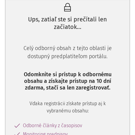
Anna Adamska-Gallant, sudcovia, a Ilse Freiwirth,
tajomníčka sekcie,
Ups, zatiaľ ste si prečítali len
berúc do úvahy:
začiatok...
sťažnosť (č. 49617/22) proti Slovenskej republike podanú
na Súd podľa
článku 34 Dohovoru o ochrane ľudských
Celý odborný obsah z tejto oblasti je
práv a základných slobôd
(ďalej len "
Dohovor
")
dostupný predplatiteľom portálu.
slovenským štátnym príslušníkom Vojtechom
Kavečanským (ďalej len "sťažovateľ"), 17. októbra 2022;
Odomknite si prístup k odbornému
rozhodnutie oznámiť vláde Slovenskej republiky (ďalej len
obsahu a získajte prístup na 10 dní
"vláda") námietky podľa
článkov 8
a
13 Dohovoru
a
zdarma, stačí sa len zaregistrovať.
vyhlásiť zvyšok sťažnosti za neprijateľný;
stanoviská strán;
Vďaka registrácii získate prístup aj k
vybranému obsahu:
na neverejnom zasadnutí 25. marca 2025,
Odborné články z časopisov
vyhlasuje nasledovný rozsudok, ktorý bol prijatý v uvedený
Monitoring predpisov
deň: