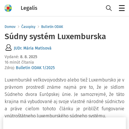
Legalis
Menu
Domov
Časopisy
Bulletin ODAK
Súdny systém Luxemburska
JUDr. Mária Matisová
Vydané
:
8. 8. 2025
16 minút čítania
Zdroj
:
Bulletin ODAK 1/2025
Luxemburské veľkovojvodstvo alebo tiež Luxembursko je v
právnom prostredí známe najmä pre to, že je sídlom
Súdneho dvora Európskej únie. Je samozrejmé, že táto
krajina má vybudované aj svoje vlastné národné súdnictvo
a práve cieľom tohoto článku je priblížiť fungovanie
vnútroštátneho luxemburského súdneho systému.
Luxemburský súdny systém má svoj základ v
Ústave