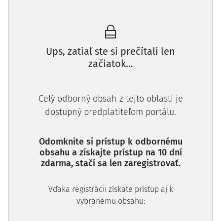
vymenovaných veľkovojvodom so súhlasom Najvyššieho
súdu a Správneho súdu. K personálnemu zloženiu
Ústavného súdu patria aj siedmi zástupcovia menovaní
Veľkovojvodom na základe spoločného stanoviska
Ups, zatiaľ ste si prečítali len
Najvyššieho súdu a Správneho súdu.
začiatok...
Na Ústavný súd môže podať prejudiciálnu otázku týkajúcu
sa súladu zákona s Ústavou ktorýkoľvek súd. Súd
Celý odborný obsah z tejto oblasti je
rozhoduje v päťčlennom senáte a v prípade, že vec, o
ktorej sa má rozhodnúť je obzvlášť dôležitá, zasadá v
dostupný predplatiteľom portálu.
pléne.
Odomknite si prístup k odbornému
O súlade zákonov s Ústavou rozhoduje Ústavný súd
obsahu a získajte prístup na 10 dní
rozsudkom. Rokovania sudcov sú neverejné a rozhodnutia
zdarma, stačí sa len zaregistrovať.
sa prijímajú väčšinou hlasov.
Rozsudky Ústavného súdu sú uverejňované v Úradnom
Vďaka registrácii získate prístup aj k
vestníku luxemburského veľkovojvodstva do 30 dní od ich
vybranému obsahu:
vyhlásenia.