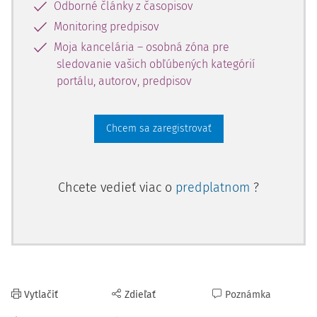
Odborné články z časopisov
Konanie pred Ústavným súdom je bez poplatkov.
Monitoring predpisov
Podrobnosti o fungovaní Ústavného súdu sú upravené v
Moja kancelária – osobná zóna pre
zákone z 27. júla 1997 o organizácii Ústavného súdu (
Loi du
sledovanie vašich obľúbených kategórií
27 juillet 1997 portant organisation de la Cour
portálu, autorov, predpisov
Constitutionnelle
).
Chcem sa zaregistrovať
VŠEOBECNÉ SÚDNICTVO
03/07/2023
Chcete vedieť viac o
predplatnom
?
Podrobnosti o usporiadaní a fungovaní všeobecného
súdnictva sú ustanovené v
zákone zo 7. marca 1980 o
organizácii súdnictva
.
Najvyšší súd (La Cour Supérieure de Justice)
Vytlačiť
Zdieľať
Poznámka
Na vrchole hierarchie všeobecných súdov sa nachádza
3)