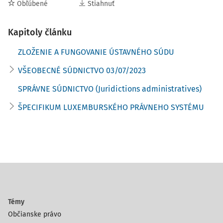
Najvyšší súd
(La Cour Supérieure de Justice),
ktorý
Obľúbené
Stiahnuť
zahŕňa
Kasačný súd
(Cour de Cassation)
a
Odvolací súd
(Cour d'Appel),
ako aj
Kapitoly článku
ZLOŽENIE A FUNGOVANIE ÚSTAVNÉHO SÚDU
VŠEOBECNÉ SÚDNICTVO 03/07/2023
SPRÁVNE SÚDNICTVO (Juridictions administratives)
ŠPECIFIKUM LUXEMBURSKÉHO PRÁVNEHO SYSTÉMU
Témy
Občianske právo