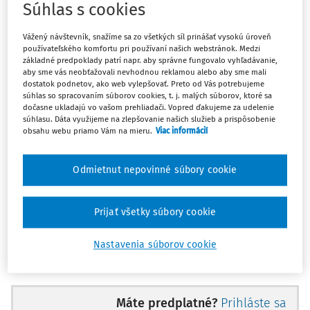
Súhlas s cookies
Luxemburského veľkovojvodstva
(ďalej len "Ústava"). Čl. 97
Ústavy ustanovuje, že súdnu moc vykonávajú
súdy a
Vážený návštevník, snažíme sa zo všetkých síl prinášať vysokú úroveň
tribunály
(les cours et tribunaux) a že rozsudky sú
používateľského komfortu pri používaní našich webstránok. Medzi
základné predpoklady patrí napr. aby správne fungovalo vyhľadávanie,
vykonávané v mene veľkovojvodu a vyhlasované verejne.
aby sme vás neobťažovali nevhodnou reklamou alebo aby sme mali
V ústave má zakotvenie aj členenie súdnictva na
dostatok podnetov, ako web vylepšovať. Preto od Vás potrebujeme
súhlas so spracovaním súborov cookies, t. j. malých súborov, ktoré sa
všeobecné súdnictvo (ordre judiciaire) a správne
dočasne ukladajú vo vašom prehliadači. Vopred ďakujeme za udelenie
súdnictvo (ordre administratif). V oblasti sociálneho
súhlasu. Dáta využijeme na zlepšovanie našich služieb a prispôsobenie
obsahu webu priamo Vám na mieru.
Viac informácií
zabezpečenia možno hovoriť aj o existencii tzv.
"sociálneho súdnictva" (ordre social), ktoré je upravené v
1)
čl. 454 Zákonníka sociálneho zabezpečenia
.
Odmietnut nepovinné súbory cookie
ZLOŽENIE A FUNGOVANIE
Prijať všetky súbory cookie
ÚSTAVNÉHO SÚDU
Nastavenia súborov cookie
2)
Ústavný súd
sa skladá z deviatich riadnych členov:
predsedu Najvyššieho súdu a predsedu Správneho súdu,
dvoch sudcov Kasačného súdu a päť sudcov
Máte predplatné?
Prihláste sa