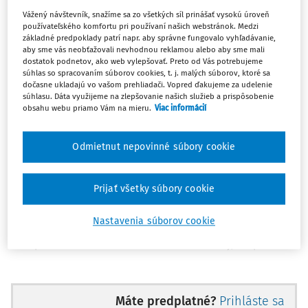
redaktor pre zahraničnú politiku týždenníka Rheinischer
Vážený návštevník, snažíme sa zo všetkých síl prinášať vysokú úroveň
Merkur v Kolíne. Už od roku 1965 sa ako spravodajca z
používateľského komfortu pri používaní našich webstránok. Medzi
základné predpoklady patrí napr. aby správne fungovalo vyhľadávanie,
USA pre týždenník Echo der Zeit, neskôr aj pre
aby sme vás neobťažovali nevhodnou reklamou alebo aby sme mali
Rheinischer Merkur, zaoberal otázkami zahraničnej
dostatok podnetov, ako web vylepšovať. Preto od Vás potrebujeme
súhlas so spracovaním súborov cookies, t. j. malých súborov, ktoré sa
politiky.
dočasne ukladajú vo vašom prehliadači. Vopred ďakujeme za udelenie
súhlasu. Dáta využijeme na zlepšovanie našich služieb a prispôsobenie
Od roku 1973 pôsobil ako advokát v Kolíne. Jeho
obsahu webu priamo Vám na mieru.
Viac informácií
kancelária v priebehu rokov významne rástla a stala sa
uznávanou advokátskou spoločnosťou - Friedrich Graf von
Odmietnut nepovinné súbory cookie
Westphalen & Partner s približne 130 právničkami a
právnikmi. Kancelária sa zameriavala najmä na oblasť
Prijať všetky súbory cookie
národného a medzinárodného hospodárskeho práva a má
pobočky v Kolíne, Dússeldorfe, Frankfurte, Freiburgu,
Nastavenia súborov cookie
Alicante a Bruseli. Odborné zameranie profesora von
Westphalena zahŕňalo medzinárodné zmluvy, zodpoved
Máte predplatné?
Prihláste sa