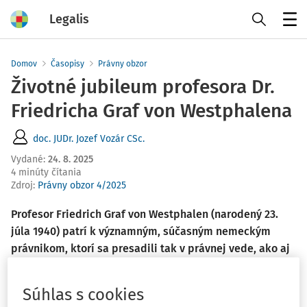
Legalis
Menu
Domov
Časopisy
Právny obzor
Životné jubileum profesora Dr.
Friedricha Graf von Westphalena
doc. JUDr. Jozef Vozár CSc.
Vydané
:
24. 8. 2025
4 minúty čítania
Zdroj
:
Právny obzor 4/2025
Profesor Friedrich Graf von Westphalen (narodený 23.
júla 1940) patrí k významným, súčasným nemeckým
právnikom, ktorí sa presadili tak v právnej vede, ako aj
v právnej praxi. Skôr než sa začal venovať advokácii,
pôsobil niekoľko rokov v oblasti svojej druhej veľkej
Súhlas s cookies
vášne - žurnalizmu. Svoju profesijnú dráhu začínal ako