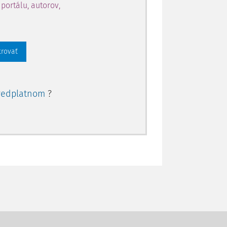
portálu, autorov,
trovať
redplatnom
?