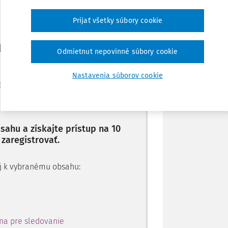
Prijať všetky súbory cookie
Stiahnuť
li len začiatok...
Odmietnut nepovinné súbory cookie
Poznámka
Nastavenia súborov cookie
je dostupný predplatiteľom
ahu a získajte prístup na 10
 zaregistrovať.
 aj k vybranému obsahu:
na pre sledovanie