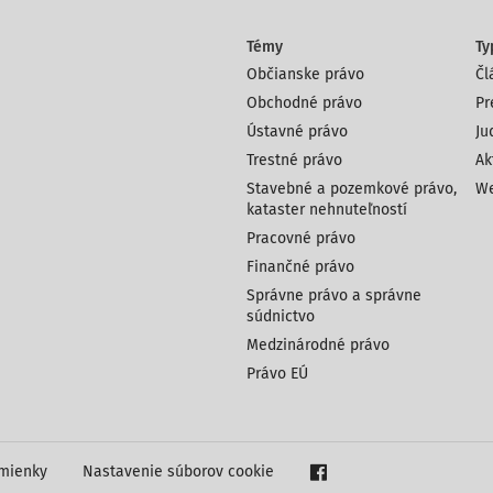
Témy
Ty
Občianske právo
Čl
Obchodné právo
Pr
Ústavné právo
Ju
Trestné právo
Ak
Stavebné a pozemkové právo,
We
kataster nehnuteľností
Pracovné právo
Finančné právo
Správne právo a správne
súdnictvo
Medzinárodné právo
Právo EÚ
mienky
Nastavenie súborov cookie