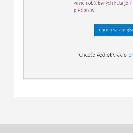
vašich obľúbených kategórií 
predpisov
Chcem sa zaregis
Chcete vedieť viac o
p