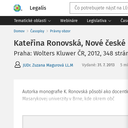
Legalis
Tematické oblasti
Webináre
Legislatíva
Čas
Domov
Časopisy
Právny obzor
Kateřina Ronovská, Nové české
Praha: Wolters Kluwer ČR, 2012, 348 strá
Vydané
:
31. 7. 2013
5 mi
JUDr. Zuzana Magurová LL.M
Autorka monografie K. Ronovská pôsobí ako docent
Masarykovej univerzity v Brne, kde okrem obč