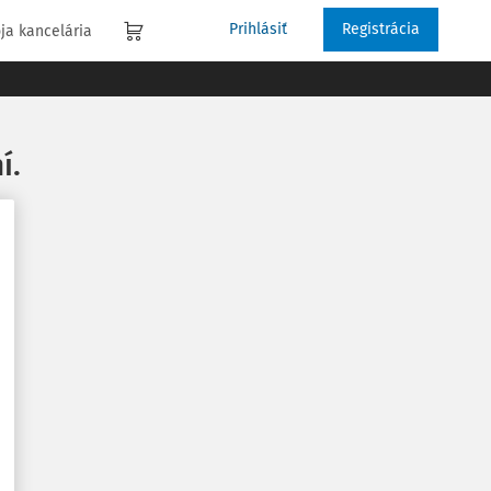
Prihlásiť
Registrácia
ja kancelária
í.