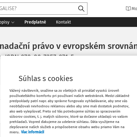
Mo
opisy
Predplatné
Kontakt
 nadační právo v evropském srovnán
n, ISBN 978-80-7357-971-5
nút čítania
Zdroj
:
Právny obzor 4/2013
Súhlas s cookies
Vážený návštevník, snažíme sa zo všetkých síl prinášať vysokú úroveň
používateľského komfortu pri používaní našich webstránok. Medzi základné
Vytlačiť
ka na katedre občianskeho práva
predpoklady patrí napr. aby správne fungovalo vyhľadávanie, aby sme vás
neobťažovali nevhodnou reklamou alebo aby sme mali dostatok podnetov,
ako web vylepšovať. Preto od Vás potrebujeme súhlas so spracovaním
Obľúbené
súborov cookies, t. j. malých súborov, ktoré sa dočasne ukladajú vo vašom
prehliadači. Vopred ďakujeme za udelenie súhlasu. Dáta využijeme na
zlepšovanie našich služieb a prispôsobenie obsahu webu priamo Vám na
Máte predplatné?
Prihláste sa
mieru.
Viac informácií
Zdieľať