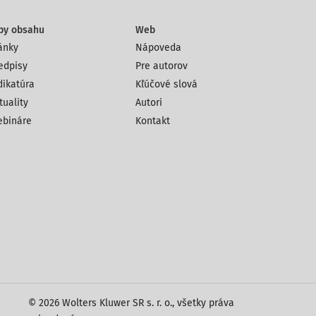
py obsahu
Web
ánky
Nápoveda
edpisy
Pre autorov
dikatúra
Kľúčové slová
tuality
Autori
bináre
Kontakt
© 2026 Wolters Kluwer SR s. r. o., všetky práva