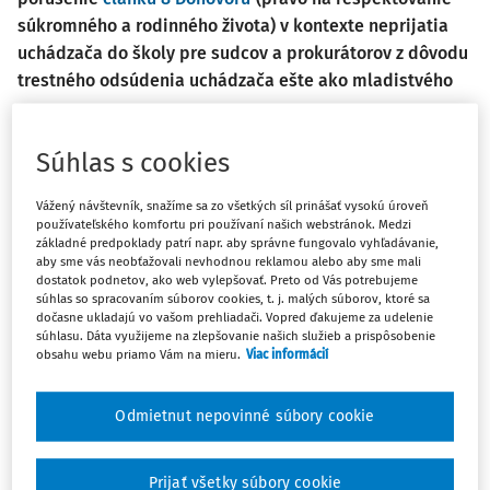
súkromného a rodinného života) v kontexte neprijatia
uchádzača do školy pre sudcov a prokurátorov z dôvodu
trestného odsúdenia uchádzača ešte ako mladistvého
Sťažovateľ je albánsky štátny príslušník, ktorý sa narodil v
roku 1991 a žije v meste Pogradec v Albánsku. V roku 2006,
Súhlas s cookies
vo veku 15 rokov, bol odsúdený za krádež a súd mu uložil
trest odňatia slobody na 8 mesiacov. Súd konštatoval, že
Vážený návštevník, snažíme sa zo všetkých síl prinášať vysokú úroveň
používateľského komfortu pri používaní našich webstránok. Medzi
sťažovateľ sa ku skutku priznal, nebezpečenstvo pre
základné predpoklady patrí napr. aby správne fungovalo vyhľadávanie,
spoločnosť bolo nízke a dôsledky trestného činu boli
aby sme vás neobťažovali nevhodnou reklamou alebo aby sme mali
dostatok podnetov, ako web vylepšovať. Preto od Vás potrebujeme
minimálne vzhľadom na to, že predmet krádeže bol
súhlas so spracovaním súborov cookies, t. j. malých súborov, ktoré sa
vrátený jeho majiteľovi, sťažovateľ bol v čase spáchania
dočasne ukladajú vo vašom prehliadači. Vopred ďakujeme za udelenie
súhlasu. Dáta využijeme na zlepšovanie našich služieb a prispôsobenie
skutku mladistvý a súd vzal do úvahy aj úroveň jeho
obsahu webu priamo Vám na mieru.
Viac informácií
vzdelania. Keďže sťažovateľ musel pokračovať v školskej
dochádzke, súd výkon trestu odložil o tri roky.
Odmietnut nepovinné súbory cookie
Podľa osvedčenia vydaného v roku 2017 Generálnym
riaditeľstvom zariadení na výkon trestu (ministerstvo
Prijať všetky súbory cookie