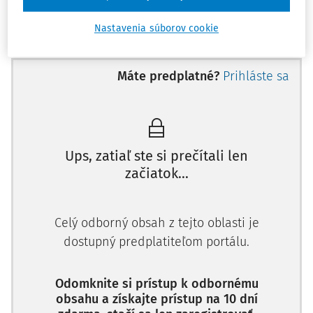
spravodlivosti), sťažovateľovi bol trest zahladený a
hľadelo sa naň, akoby nikdy nebol odsúdený. Vyštudoval
Nastavenia súborov cookie
právo a pracoval ako právnik v súkromnom sektore. Od
roku 2019 ako justičný pol
Máte predplatné?
Prihláste sa
Ups, zatiaľ ste si prečítali len
začiatok...
Celý odborný obsah z tejto oblasti je
dostupný predplatiteľom portálu.
Odomknite si prístup k odbornému
obsahu a získajte prístup na 10 dní