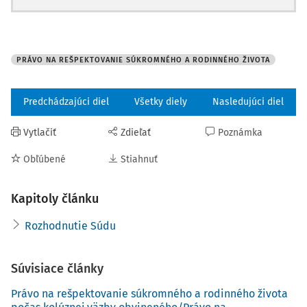
PRÁVO NA REŠPEKTOVANIE SÚKROMNÉHO A RODINNÉHO ŽIVOTA
Predchádzajúci diel
Všetky diely
Nasledujúci diel
Vytlačiť
Zdieľať
Poznámka
Obľúbené
Stiahnuť
Kapitoly článku
Rozhodnutie Súdu
Súvisiace články
Právo na rešpektovanie súkromného a rodinného života