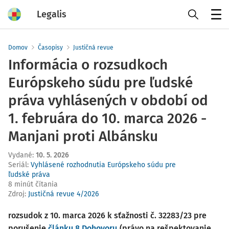
Legalis
Menu
Domov
Časopisy
Justičná revue
Informácia o rozsudkoch
Európskeho súdu pre ľudské
práva vyhlásených v období od
1. februára do 10. marca 2026 -
Manjani proti Albánsku
Vydané
:
10. 5. 2026
Seriál:
Vyhlásené rozhodnutia Európskeho súdu pre
ľudské práva
8 minút čítania
Zdroj
:
Justičná revue 4/2026
rozsudok z 10. marca 2026 k sťažnosti č. 32283/23 pre
porušenie
článku 8 Dohovoru
(právo na rešpektovanie