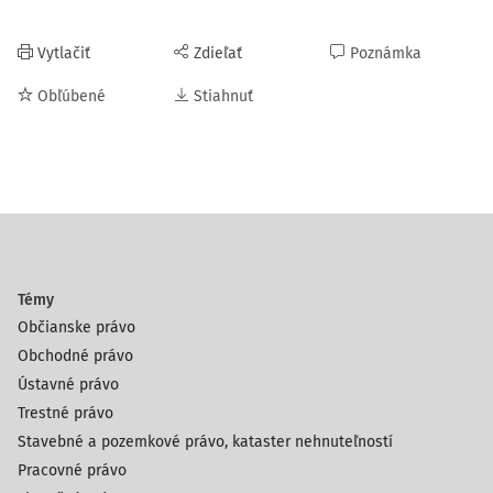
Vytlačiť
Zdieľať
Poznámka
Obľúbené
Stiahnuť
Témy
Občianske právo
Obchodné právo
Ústavné právo
Trestné právo
Stavebné a pozemkové právo, kataster nehnuteľností
Pracovné právo