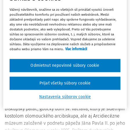
15 minút čítania
Zdroj
:
Právny obzor 5/2012
Vážený návštevník, snažíme sa zo všetkých síl prinášať vysokú úroveň
používateľského komfortu pri používaní našich webstránok. Medzi
základné predpoklady patrí napr. aby správne fungovalo vyhľadávanie,
V dňoch 24. - 25. mája 2012 sa na Právnickej fakulte
aby sme vás neobťažovali nevhodnou reklamou alebo aby sme mali
Univerzity Palackého v Olomouci konala medzinárodná
dostatok podnetov, ako web vylepšovať. Preto od Vás potrebujeme
súhlas so spracovaním súborov cookies, t. j. malých súborov, ktoré sa
vedecká konferencia
Aktuálne otázky českého práva.
dočasne ukladajú vo vašom prehliadači. Vopred ďakujeme za udelenie
Účastníkmi konferencie boli zástupcovia akademickej
súhlasu. Dáta využijeme na zlepšovanie našich služieb a prispôsobenie
obsahu webu priamo Vám na mieru.
Viac informácií
obce, advokáti a sudcovia z Českej republiky a Slovenskej
republiky. Na priblíženie atmosféry miesta konania
pripomenieme, že Univerzita Palackého je druhou
Odmietnut nepovinné súbory cookie
najstaršou univerzitou v Českej republike, ktorá šíri
vzdelanosť od roku 1573. Dominantou Olomouca je 32 m
Prijať všetky súbory cookie
vysoký monument predstavujúci najsvätejšiu trojicu -
vrcholné sochárske dielo stredoeurópskeho baroka
Nastavenia súborov cookie
vytvorené v rokoch 1716 - 1754. V meste sa nachádza
Biskupský palác, gotický dóm sv. Václava, ktorý je sídelným
kostolom olomouckého arcibiskupa, ale aj Arcidiecézne
múzeum založené v podnetu pápeža Jána Pavla II. po jeho