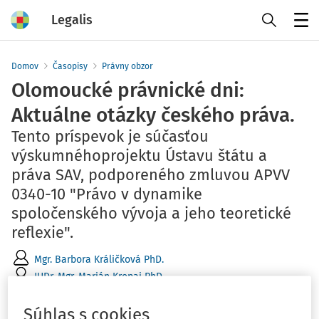
Legalis
Menu
Domov
Časopisy
Právny obzor
Olomoucké právnické dni:
Aktuálne otázky českého práva.
Tento príspevok je súčasťou
výskumnéhoprojektu Ústavu štátu a
práva SAV, podporeného zmluvou APVV
0340-10 "Právo v dynamike
spoločenského vývoja a jeho teoretické
reflexie".
Mgr. Barbora Králičková PhD.
JUDr. Mgr. Marián Kropaj PhD.
JUDr. Matúš Filo PhD.
Súhlas s cookies
Vydané
:
30. 9. 2012