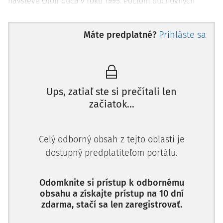
návšteve Olomouca v roku 1995. Počtom duchovných
chrámov, iných historických pamiatok a rozm
Máte predplatné?
Prihláste sa
Ups, zatiaľ ste si prečítali len
začiatok...
Celý odborný obsah z tejto oblasti je
dostupný predplatiteľom portálu.
Odomknite si prístup k odbornému
obsahu a získajte prístup na 10 dní
zdarma, stačí sa len zaregistrovať.